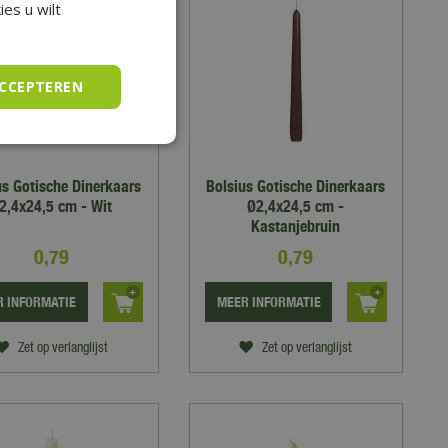
es u wilt
ACCEPTEREN
us Gotische Dinerkaars
Bolsius Gotische Dinerkaars
2,4x24,5 cm - Wit
Ø2,4x24,5 cm -
Kastanjebruin
0
,
79
0
,
79
 INFORMATIE
MEER INFORMATIE
Zet op verlanglijst
Zet op verlanglijst