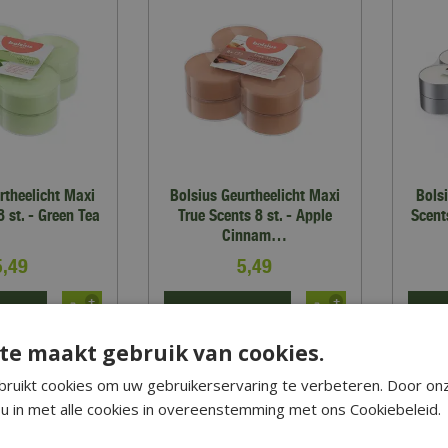
rtheelicht Maxi
Bolsius Geurtheelicht Maxi
Bols
8 st. - Green Tea
True Scents 8 st. - Apple
Scent
Cinnam…
5
,
49
5
,
49
RMATIE
MEER INFORMATIE
MEER
te maakt gebruik van cookies.
op verlanglijst
Zet op verlanglijst
ruikt cookies om uw gebruikerservaring te verbeteren. Door on
u in met alle cookies in overeenstemming met ons Cookiebeleid.