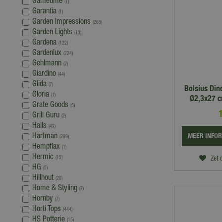
Gametime
(1)
Garantia
(1)
Garden Impressions
(265)
Garden Lights
(13)
Gardena
(122)
Gardenlux
(224)
Gehlmann
(2)
Giardino
(44)
Glida
(7)
Bolsius Din
Gloria
(1)
Ø2,3x27 c
Grate Goods
(5)
Grill Guru
(2)
Halls
(43)
MEER INFO
Hartman
(299)
Hempflax
(1)
Hermic
(15)
Zet 
HG
(5)
Hillhout
(20)
Home & Styling
(7)
Hornby
(7)
Horti Tops
(444)
HS Potterie
(15)