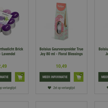
rtheelicht Brick
Bolsius Geurverspreider True
Bolsiu
 - Lavendel
Joy 80 ml - Floral Blessings
J
2
,
49
10
,
49
RMATIE
MEER INFORMATIE
MEER
op verlanglijst
Zet op verlanglijst