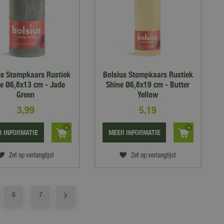
us Stompkaars Rustiek
Bolsius Stompkaars Rustiek
e Ø6,8x13 cm - Jade
Shine Ø6,8x19 cm - Butter
Green
Yellow
3
,
99
5
,
19
 INFORMATIE
MEER INFORMATIE
Zet op verlanglijst
Zet op verlanglijst
6
7