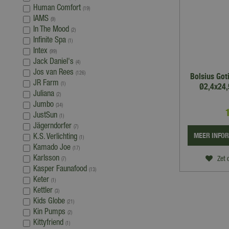
Human Comfort
(19)
IAMS
(9)
In The Mood
(2)
Infinite Spa
(1)
Intex
(99)
Jack Daniel's
(4)
Jos van Rees
(126)
Bolsius Got
JR Farm
(1)
Ø2,4x24,
Juliana
(2)
Jumbo
(34)
JustSun
(1)
Jägerndorfer
(7)
MEER INFO
K.S. Verlichting
(1)
Kamado Joe
(17)
Karlsson
Zet 
(7)
Kasper Faunafood
(13)
Keter
(1)
Kettler
(3)
Kids Globe
(21)
Kin Pumps
(2)
Kittyfriend
(1)