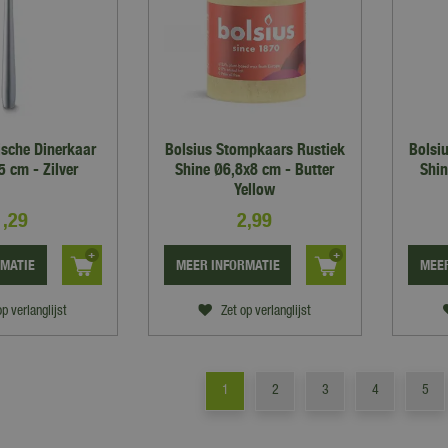
ische Dinerkaar
Bolsius Stompkaars Rustiek
Bolsi
5 cm - Zilver
Shine Ø6,8x8 cm - Butter
Shin
Yellow
1
,
29
2
,
99
RMATIE
MEER INFORMATIE
MEER
op verlanglijst
Zet op verlanglijst
1
2
3
4
5