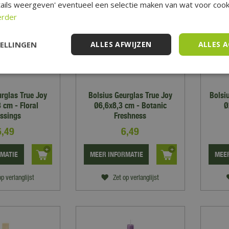
ails weergeven' eventueel een selectie maken van wat voor cooki
erder
TELLINGEN
ALLES AFWIJZEN
ALLES 
urglas True Joy
Bolsius Geurglas True Joy
Bolsi
 cm - Floral
Ø6,6x8,3 cm - Botanic
Ø
essings
Freshness
6
,
49
6
,
49
RMATIE
MEER INFORMATIE
MEER
op verlanglijst
Zet op verlanglijst