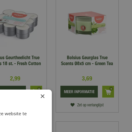
ius Geurtheelicht True
Bolsius Geurglas True
s 18 st. - Fresh Cotton
Scents Ø8x5 cm - Green Tea
2
,
99
3
,
69
 INFORMATIE
MEER INFORMATIE
×
Zet op verlanglijst
Zet op verlanglijst
ze website te