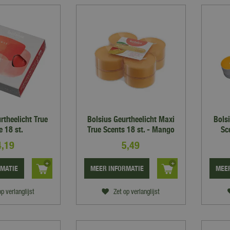
rtheelicht True
Bolsius Geurtheelicht Maxi
Bols
e 18 st.
True Scents 18 st. - Mango
Sc
4
,
19
5
,
49
RMATIE
MEER INFORMATIE
MEER
op verlanglijst
Zet op verlanglijst