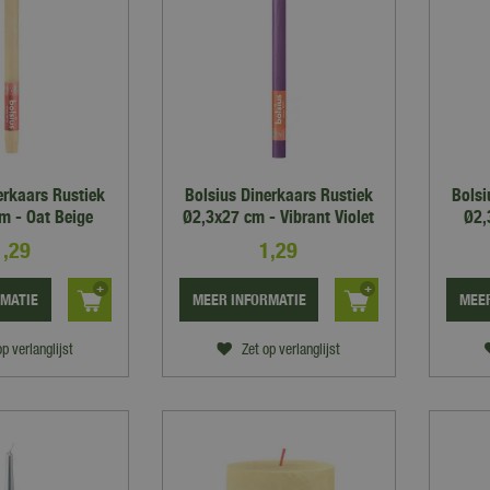
erkaars Rustiek
Bolsius Dinerkaars Rustiek
Bolsi
m - Oat Beige
Ø2,3x27 cm - Vibrant Violet
Ø2,
1
,
29
1
,
29
RMATIE
MEER INFORMATIE
MEER
op verlanglijst
Zet op verlanglijst