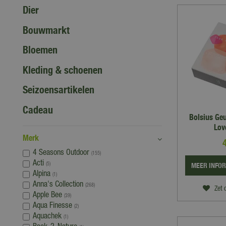
Dier
Bouwmarkt
Bloemen
Kleding & schoenen
Seizoensartikelen
Cadeau
Bolsius Geu
Lov
Merk
4 Seasons Outdoor
(155)
Acti
MEER INFO
(5)
Alpina
(1)
Anna's Collection
(268)
Zet 
Apple Bee
(39)
Aqua Finesse
(2)
Aquachek
(1)