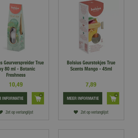
s Geurverspreider True
Bolsius Geurstokjes True
oy 80 ml - Botanic
Scents Mango - 45ml
Freshness
10
,
49
7
,
89
 INFORMATIE
MEER INFORMATIE
Zet op verlanglijst
Zet op verlanglijst