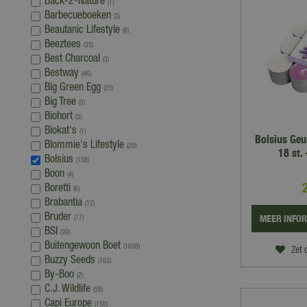
Back-2-Nature
(1)
Barbecueboeken
(3)
Beautanic Lifestyle
(6)
Beeztees
(35)
Best Charcoal
(3)
Bestway
(46)
Big Green Egg
(25)
Big Tree
(5)
Biohort
(3)
Biokat's
(1)
Bolsius Geu
Blommie's Lifestyle
(20)
18 st.
Bolsius
(158)
Boon
(4)
Boretti
(6)
Brabantia
(12)
Bruder
MEER INFO
(17)
BSI
(30)
Buitengewoon Boet
(1698)
Zet 
Buzzy Seeds
(163)
By-Boo
(2)
C.J. Wildlife
(58)
Capi Europe
(150)