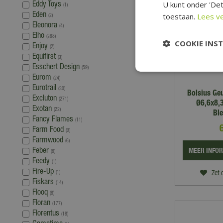
U kunt onder 'Det
Eddy Toys
(1)
Eden
toestaan.
Lees v
(2)
Eleonora
(4)
Elho
(388)
COOKIE INS
Enjoy
(2)
Equifirst
(3)
Esschert Design
(59)
Eurom
(24)
Eurotrail
(30)
Bolsius Ge
Excluton
(271)
Ø6,6x8,3
Exotan
(22)
Bl
Fancy Flames
(11)
Farm Food
(9)
Farmwood
(6)
MEER INFO
Feber
(8)
Feedy
(1)
Fire-Up
(1)
Zet 
Fiskars
(14)
Flooq
(8)
Floran
(177)
Florentus
(18)