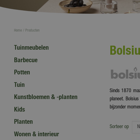
Home
Producten
Bolsi
Tuinmeubelen
Barbecue
Potten
Tuin
Sinds 1870 maak
Kunstbloemen & -planten
planeet. Bolsiu
bijzonder moment
Kids
Planten
Sorteer op
Wonen & interieur