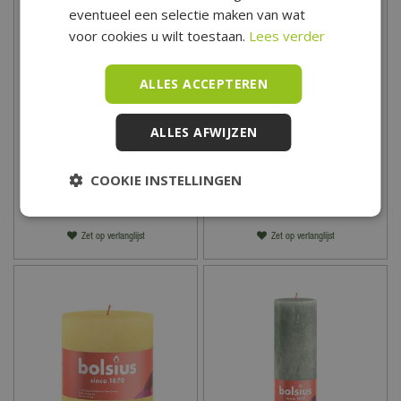
eventueel een selectie maken van wat
voor cookies u wilt toestaan.
Lees verder
ALLES ACCEPTEREN
Bolsius Stompkaars
Bolsius Stompkaars
Rustiek Shine Ø5x10 cm -
Rustiek Shine Ø6,8x8 cm -
Ash Rose
Vibrant Violet
ALLES AFWIJZEN
2
,
99
3
,
19
COOKIE INSTELLINGEN
Zet op verlanglijst
Zet op verlanglijst