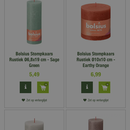
Bolsius Stompkaars
Bolsius Stompkaars
Rustiek Ø6,8x19 cm - Sage
Rustiek Ø10x10 cm -
Green
Earthy Orange
5
,
49
6
,
99
Zet op verlanglijst
Zet op verlanglijst