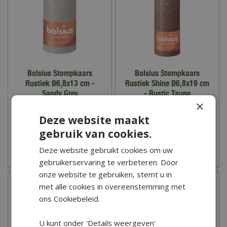
Bolsius Stompkaars
Bolsius Stompkaars
Rustiek Ø6,8x13 cm -
Rustiek Shine Ø6,8x19 cm
Sandy Grey
- Rustic Taupe
×
3
,
99
5
,
99
Deze website maakt
gebruik van cookies.
Deze website gebruikt cookies om uw
Zet op verlanglijst
Zet op verlanglijst
gebruikerservaring te verbeteren. Door
onze website te gebruiken, stemt u in
met alle cookies in overeenstemming met
ons Cookiebeleid.
U kunt onder 'Details weergeven'