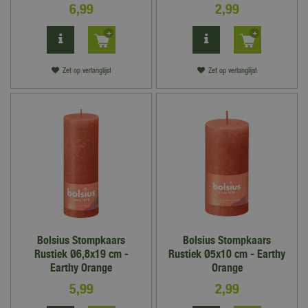
6
,
99
2
,
99
Zet op verlanglijst
Zet op verlanglijst
Bolsius Stompkaars
Bolsius Stompkaars
Rustiek Ø6,8x19 cm -
Rustiek Ø5x10 cm - Earthy
Earthy Orange
Orange
5
,
99
2
,
99