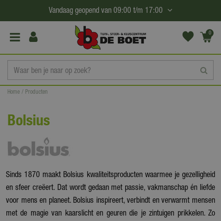
G
Vandaag geopend van
09:00
t/m
17:00
a
n
0
(€0,
a
00)
a
r
c
Home
Producten
o
n
Bolsius
t
e
n
t
Sinds 1870 maakt Bolsius kwaliteitsproducten waarmee je gezelligheid
en sfeer creëert. Dat wordt gedaan met passie, vakmanschap én liefde
voor mens en planeet. Bolsius inspireert, verbindt en verwarmt mensen
met de magie van kaarslicht en geuren die je zintuigen prikkelen. Zo