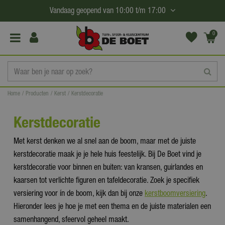
G
Vandaag geopend van
10:00
t/m
17:00
a
n
0
(€0,
a
00)
a
r
c
Home
Producten
Kerst
Kerstdecoratie
o
n
Kerstdecoratie
t
e
Met kerst denken we al snel aan de boom, maar met de juiste
n
kerstdecoratie maak je je hele huis feestelijk. Bij De Boet vind je
t
kerstdecoratie voor binnen en buiten: van kransen, guirlandes en
kaarsen tot verlichte figuren en tafeldecoratie. Zoek je specifiek
versiering voor ín de boom, kijk dan bij onze
kerstboomversiering
.
Hieronder lees je hoe je met een thema en de juiste materialen een
samenhangend, sfeervol geheel maakt.