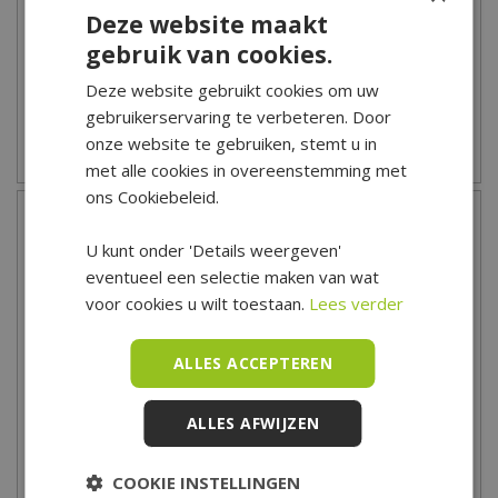
Deze website maakt
Rood
Wit
gebruik van cookies.
8
,
49
8
,
49
Deze website gebruikt cookies om uw
gebruikerservaring te verbeteren. Door
onze website te gebruiken, stemt u in
Zet op verlanglijst
Zet op verlanglijst
met alle cookies in overeenstemming met
ons Cookiebeleid.
U kunt onder 'Details weergeven'
eventueel een selectie maken van wat
voor cookies u wilt toestaan.
Lees verder
ALLES ACCEPTEREN
ALLES AFWIJZEN
Spaas Rustieke
Spaas Rustieke
Cilinderkaars Ø8x11 cm -
Cilinderkaars Ø8x11 cm -
Donkerblauw
Beige
COOKIE INSTELLINGEN