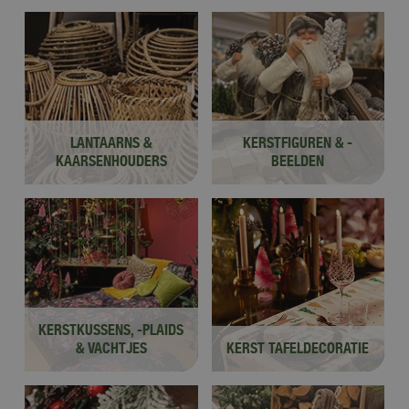
LANTAARNS &
KERSTFIGUREN & -
KAARSENHOUDERS
BEELDEN
KERSTKUSSENS, -PLAIDS
& VACHTJES
KERST TAFELDECORATIE