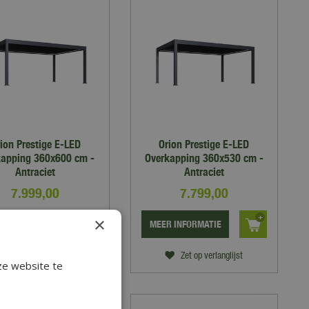
ion Prestige E-LED
Orion Prestige E-LED
kapping 360x600 cm -
Overkapping 360x530 cm -
Antraciet
Antraciet
7.999
,
00
7.799
,
00
×
 INFORMATIE
MEER INFORMATIE
Zet op verlanglijst
Zet op verlanglijst
ze website te