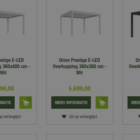
estige E-LED
Orion Prestige E-LED
Or
g 360x400 cm -
Overkapping 360x360 cm -
Over
Wit
Wit
199
,
00
5.699
,
00
RMATIE
MEER INFORMATIE
MEER
op verlanglijst
Zet op verlanglijst