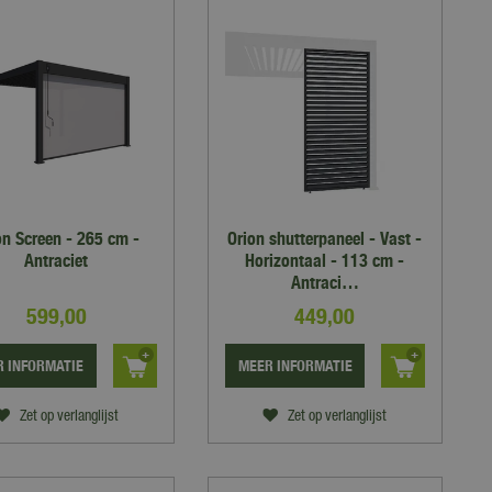
on Screen - 265 cm -
Orion shutterpaneel - Vast -
Antraciet
Horizontaal - 113 cm -
Antraci…
599
,
00
449
,
00
 INFORMATIE
MEER INFORMATIE
Zet op verlanglijst
Zet op verlanglijst