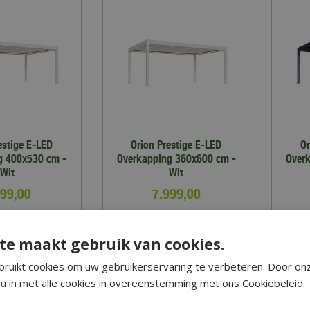
estige E-LED
Orion Prestige E-LED
Or
g 400x530 cm -
Overkapping 360x600 cm -
Over
Wit
Wit
999
,
00
7.999
,
00
RMATIE
MEER INFORMATIE
MEER
te maakt gebruik van cookies.
op verlanglijst
Zet op verlanglijst
ruikt cookies om uw gebruikerservaring te verbeteren. Door on
u in met alle cookies in overeenstemming met ons Cookiebeleid.