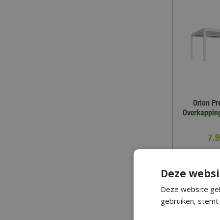
Orion Pr
Overkappin
7.
MEER INFO
Deze websi
Zet 
Deze website geb
gebruiken, stemt 