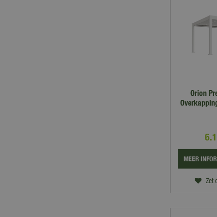
Orion Pr
Overkappin
6.
MEER INFO
Zet 