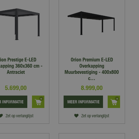
ion Prestige E-LED
Orion Premium E-LED
kapping 360x360 cm -
Overkapping
Antraciet
Muurbevestiging - 400x800
c…
5.699
,
00
8.999
,
00
 INFORMATIE
MEER INFORMATIE
Zet op verlanglijst
Zet op verlanglijst