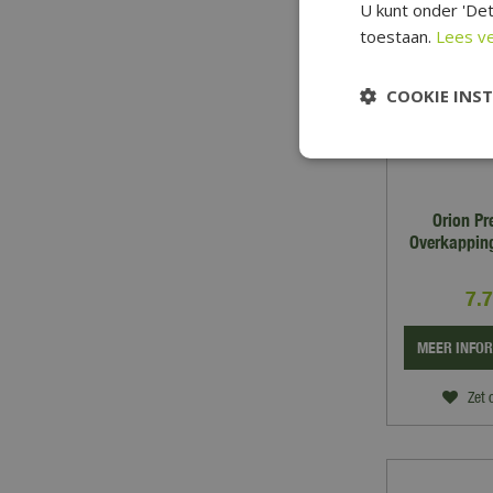
U kunt onder 'Det
toestaan.
Lees v
COOKIE INS
Orion Pr
Overkappin
7.
MEER INFO
Zet 