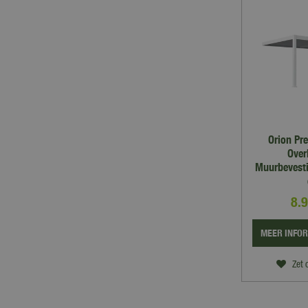
Orion Pr
Over
Muurbevesti
8.
MEER INFO
Zet 