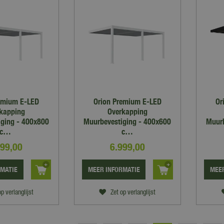
emium E-LED
Orion Premium E-LED
Or
kapping
Overkapping
ging - 400x800
Muurbevestiging - 400x600
Muurb
c…
c…
999
,
00
6.999
,
00
RMATIE
MEER INFORMATIE
MEER
op verlanglijst
Zet op verlanglijst