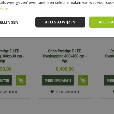
ails weergeven' eventueel een selectie maken van wat voor cooki
erder
TELLINGEN
ALLES AFWIJZEN
ALLES 
estige E-LED
Orion Prestige E-LED
Or
g 360x530 cm -
Overkapping 400x400 cm -
Over
Wit
Wit
799
,
00
6.499
,
00
RMATIE
MEER INFORMATIE
MEER
op verlanglijst
Zet op verlanglijst