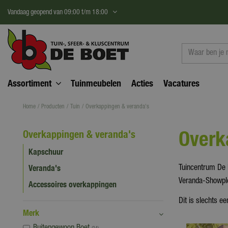
Ga
Vandaag geopend van
09:00
t/m
18:00
naar
content
Assortiment
Tuinmeubelen
Acties
Vacatures
Home
Producten
Tuin
Overkappingen & veranda's
Overk
Overkappingen & veranda's
Kapschuur
Veranda's
Tuincentrum De 
Veranda-Showplei
Accessoires overkappingen
Dit is slechts e
Merk