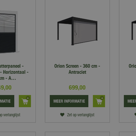
utterpaneel -
Orion Screen - 360 cm -
Ori
- Horizontaal -
Antraciet
cm - A…
49
,
00
699
,
00
RMATIE
MEER INFORMATIE
MEER
op verlanglijst
Zet op verlanglijst