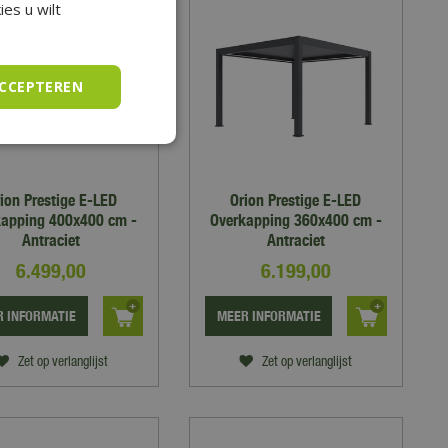
es u wilt
ACCEPTEREN
ion Prestige E-LED
Orion Prestige E-LED
kapping 400x400 cm -
Overkapping 360x400 cm -
Antraciet
Antraciet
6.499
,
00
6.199
,
00
 INFORMATIE
MEER INFORMATIE
Zet op verlanglijst
Zet op verlanglijst