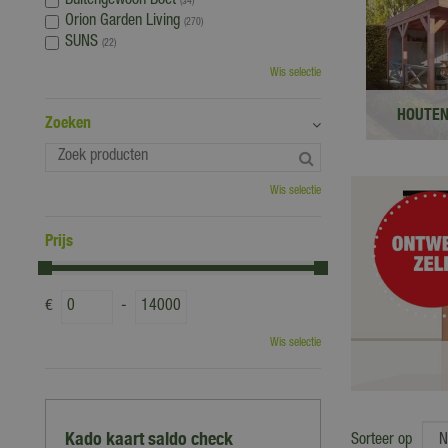
Buitengewoon Boet
(34)
Orion Garden Living
(270)
SUNS
(22)
Wis selectie
HOUTEN
Zoeken
Wis selectie
Prijs
5
,
00
1.44
€
-
Wis selectie
Veranda Marcel 600x400
Kado kaart saldo check
Sorteer op