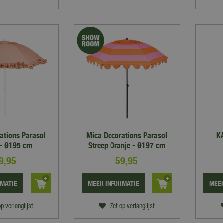
ations Parasol
Mica Decorations Parasol
KA
 - Ø195 cm
Streep Oranje - Ø197 cm
9
,
95
59
,
95
RMATIE
MEER INFORMATIE
MEER
op verlanglijst
Zet op verlanglijst