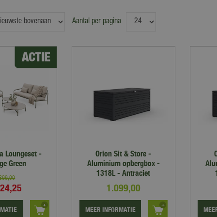
Aantal per pagina
fa Loungeset -
Orion Sit & Store -
O
age Green
Aluminium opbergbox -
Alu
1318L - Antraciet
.899
,
00
424
,
25
1.099
,
00
RMATIE
MEER INFORMATIE
MEER