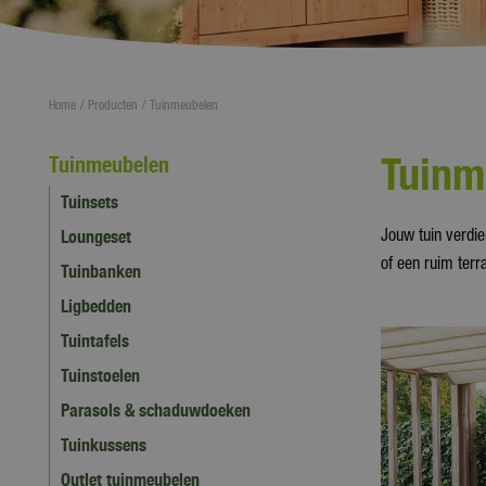
Home
Producten
Tuinmeubelen
Tuinm
Tuinmeubelen
Tuinsets
Loungeset
Jouw tuin verdie
of een ruim terr
Tuinbanken
Ligbedden
Tuintafels
Tuinstoelen
Parasols & schaduwdoeken
Tuinkussens
Outlet tuinmeubelen