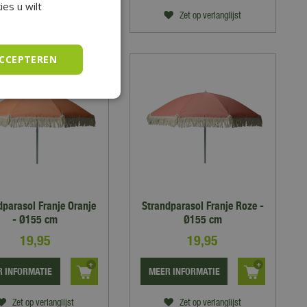
es u wilt
Zet op verlanglijst
Zet op verlanglijst
ACCEPTEREN
dparasol Franje Oranje
Strandparasol Franje Roze -
- Ø155 cm
Ø155 cm
19
,
95
19
,
95
 INFORMATIE
MEER INFORMATIE
Zet op verlanglijst
Zet op verlanglijst