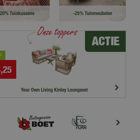
-20% Tuinkussens
-25% Tuinmeubelen
Bestel online!
Bekijk
0
1.149
4
,
25
86
Your Own Living Kinley Loungeset