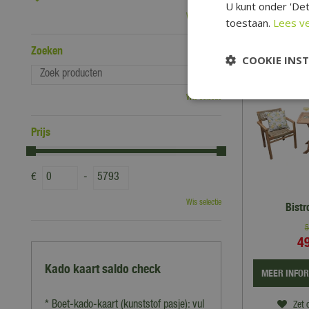
U kunt onder 'Det
Zet 
Wis selectie
toestaan.
Lees v
Zoeken
COOKIE INS
Wis selectie
Prijs
€
-
Wis selectie
Bistr
5
4
Kado kaart saldo check
MEER INFO
* Boet-kado-kaart (kunststof pasje): vul
Zet 