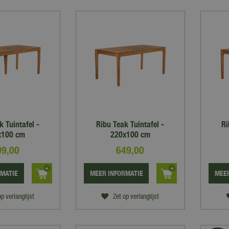
k Tuintafel -
Ribu Teak Tuintafel -
Ri
x100 cm
220x100 cm
99
,
00
649
,
00
RMATIE
MEER INFORMATIE
MEER
op verlanglijst
Zet op verlanglijst