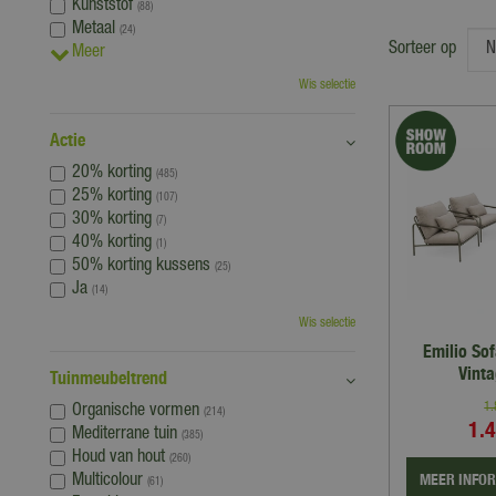
Kunststof
(88)
Metaal
(24)
Sorteer op
Meer
Wis selectie
Actie
20% korting
(485)
25% korting
(107)
30% korting
(7)
40% korting
(1)
50% korting kussens
(25)
Ja
(14)
Wis selectie
Emilio So
Vint
Tuinmeubeltrend
1
Organische vormen
(214)
1.
Mediterrane tuin
(385)
Houd van hout
(260)
MEER INFO
Multicolour
(61)