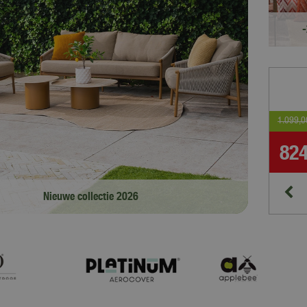
1.099
,
0
9
,
25
82
Nieuwe collectie 2026
Crevo Sofa Loungeset
Bestel online