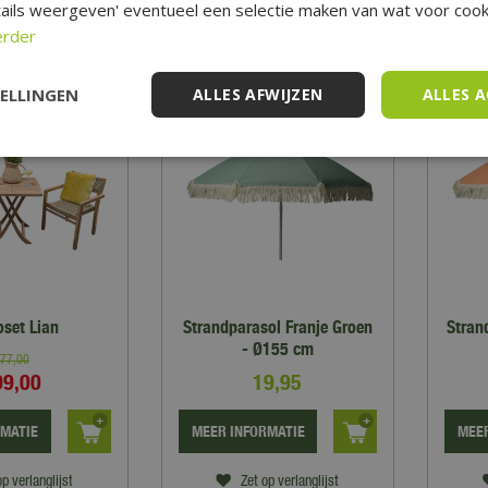
ails weergeven' eventueel een selectie maken van wat voor cooki
op verlanglijst
Zet op verlanglijst
erder
TELLINGEN
ALLES AFWIJZEN
ALLES 
oset Lian
Strandparasol Franje Groen
Stran
- Ø155 cm
77
,
00
99
,
00
19
,
95
RMATIE
MEER INFORMATIE
MEER
op verlanglijst
Zet op verlanglijst