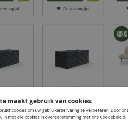
op verlanglijst
Zet op verlanglijst
it & Store -
Orion Sit & Store -
You
 opbergbox -
Aluminium opbergbox -
Lou
te maakt gebruik van cookies.
 Antraciet
284L - Antraciet
99
,
00
549
,
00
ruikt cookies om uw gebruikerservaring te verbeteren. Door on
u in met alle cookies in overeenstemming met ons Cookiebeleid.
RMATIE
MEER INFORMATIE
MEER