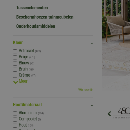
Tussenelementen
Beschermhoezen tuinmeubelen
Onderhoudsmiddelen
Kleur
Antraciet
1.999
,
00
(428)
Beige
(270)
00
1.49
Blauw
(72)
Bruin
(599)
Crème
(47)
Meer
Buitengewoon Boet Cancellara Relax Tuinstoel
Wis selectie
Hoofdmateriaal
Aluminium
(204)
Composiet
(2)
Hout
(108)