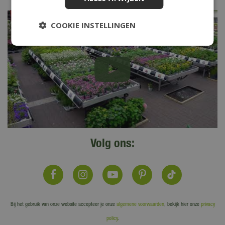
COOKIE INSTELLINGEN
Volg ons:
Bij het gebruik van onze website accepteer je onze
algemene voorwaarden
, bekijk hier onze
privacy
policy
.