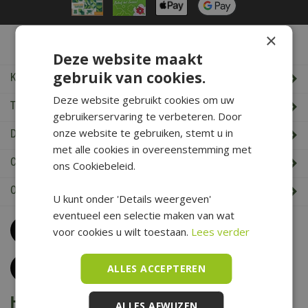
×
De Boet Service
Deze website maakt
gebruik van cookies.
Klantenservice
Deze website gebruikt cookies om uw
Tuincentrum De Boet
gebruikerservaring te verbeteren. Door
onze website te gebruiken, stemt u in
De Boet klantenkaart
met alle cookies in overeenstemming met
Cadeaukaart saldo check
ons Cookiebeleid.
Openingstijden & Contact
U kunt onder 'Details weergeven'
eventueel een selectie maken van wat
Bel
0226 352 197
voor cookies u wilt toestaan.
Lees verder
(maandag t/m zaterdag van 09.00 t/m 17.00 uur)
Klantenservice
ALLES ACCEPTEREN
Het is voorjaar bij De Boet
ALLES AFWIJZEN