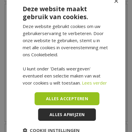
×
Deze website maakt
gebruik van cookies.
Deze website gebruikt cookies om uw
gebruikerservaring te verbeteren. Door
onze website te gebruiken, stemt u in
met alle cookies in overeenstemming met
ons Cookiebeleid.
DCM Vloeibare Meststof
DCM Vloeibare Meststof
U kunt onder 'Details weergeven'
Terrasplanten &
Geraniums & Bloeiende
eventueel een selectie maken van wat
Mediterrane Planten …
Planten - 0,8 L
voor cookies u wilt toestaan.
Lees verder
10
,
95
10
,
95
ALLES ACCEPTEREN
ALLES AFWIJZEN
Zet op verlanglijst
Zet op verlanglijst
COOKIE INSTELLINGEN