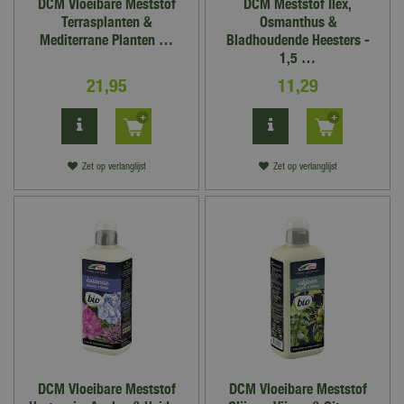
DCM Vloeibare Meststof
DCM Meststof Ilex,
Terrasplanten &
Osmanthus &
Mediterrane Planten …
Bladhoudende Heesters -
1,5 …
21
,
95
11
,
29
Zet op verlanglijst
Zet op verlanglijst
DCM Vloeibare Meststof
DCM Vloeibare Meststof