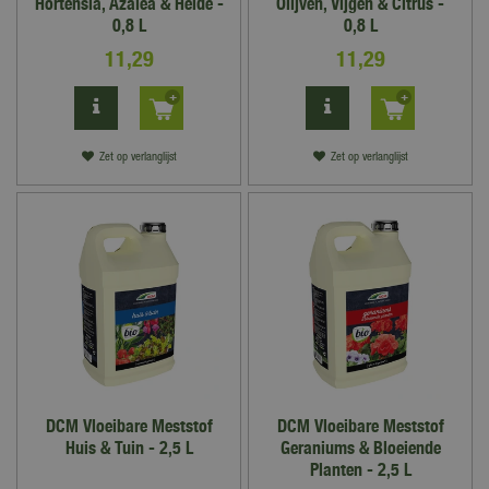
Hortensia, Azalea & Heide -
Olijven, Vijgen & Citrus -
0,8 L
0,8 L
11
,
29
11
,
29
Zet op verlanglijst
Zet op verlanglijst
DCM Vloeibare Meststof
DCM Vloeibare Meststof
Huis & Tuin - 2,5 L
Geraniums & Bloeiende
Planten - 2,5 L