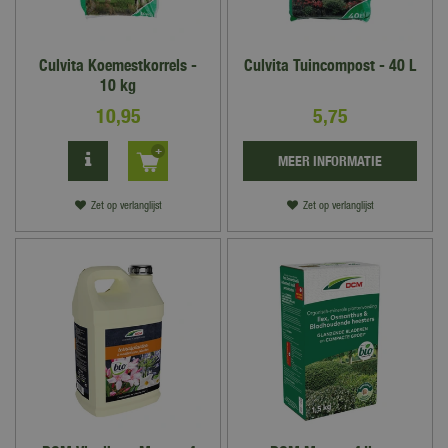
Culvita Koemestkorrels -
Culvita Tuincompost - 40 L
10 kg
10
,
95
5
,
75
MEER INFORMATIE
Zet op verlanglijst
Zet op verlanglijst