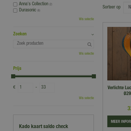
Anna's Collection
(2)
Sorteer op
Durasonic
(6)
Wis selectie
Zoeken
Wis selectie
Prijs
Verlichte Lu
€
-
Ø29
Wis selectie
3
MEER INFO
Kado kaart saldo check