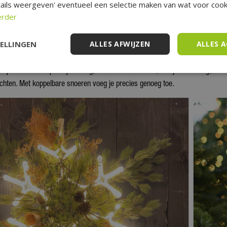
j vrijwel elk interieur past. Sommige snoeren wisselen zelfs van stand, zodat j
ails weergeven' eventueel een selectie maken van wat voor cooki
erder
kerstverlichting heb ik nodig?
TELLINGEN
ALLES AFWIJZEN
ALLES 
stregel voor de boom is ongeveer 100 lampjes per 30 centimeter boomhoogt
u je van vol en sprookjesachtig, neem dan wat meer; hou je van rustig, wat m
chten. Met koppelbare snoeren voeg je precies genoeg toe.