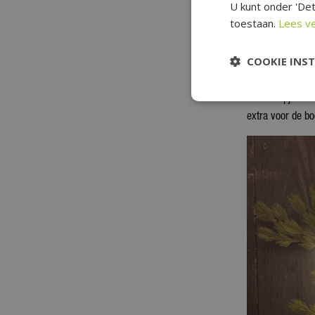
klassieker die bi
U kunt onder 'Det
toestaan.
Lees v
Hoeveel 
COOKIE INS
Een handige vui
kerstlampjes. Ho
extra voor de bo