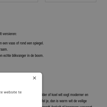
lt versieren:
n een vaas of rond een spiegel.
 raam.
een echte blikvanger in de boom.
×
ze website te
ed en is het meest gekozen. Helder of koel wit oogt moderner en
een vrolijk, speels effect. Twijfel je, dan is warm wit de veilige