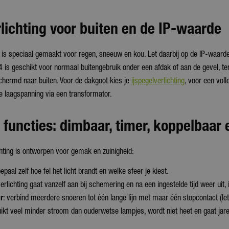
lichting voor buiten en de IP-waarde
g is speciaal gemaakt voor regen, sneeuw en kou. Let daarbij op de IP-waard
4 is geschikt voor normaal buitengebruik onder een afdak of aan de gevel, ter
chermd naar buiten. Voor de dakgoot kies je
ijspegelverlichting
, voor een vol
e laagspanning via een transformator.
functies: dimbaar, timer, koppelbaar
hting is ontworpen voor gemak en zuinigheid:
bepaal zelf hoe fel het licht brandt en welke sfeer je kiest.
verlichting gaat vanzelf aan bij schemering en na een ingestelde tijd weer uit, 
r
: verbind meerdere snoeren tot één lange lijn met maar één stopcontact (le
uikt veel minder stroom dan ouderwetse lampjes, wordt niet heet en gaat ja