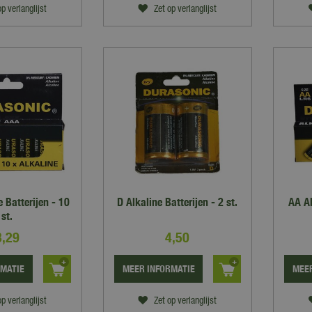
op verlanglijst
Zet op verlanglijst
 Batterijen - 10
D Alkaline Batterijen - 2 st.
AA Al
st.
3
,
29
4
,
50
RMATIE
MEER INFORMATIE
MEER
op verlanglijst
Zet op verlanglijst