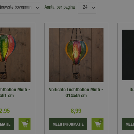
Aantal per pagina
chtballon Multi -
Verlichte Luchtballon Multi -
Du
x81 cm
Ø14x45 cm
2
,
95
8
,
99
RMATIE
MEER INFORMATIE
MEER