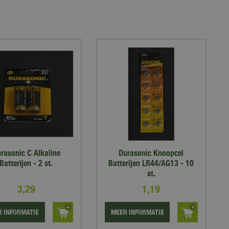
rasonic C Alkaline
Durasonic Knoopcel
Batterijen - 2 st.
Batterijen LR44/AG13 - 10
st.
3
,
29
1
,
19
 INFORMATIE
MEER INFORMATIE