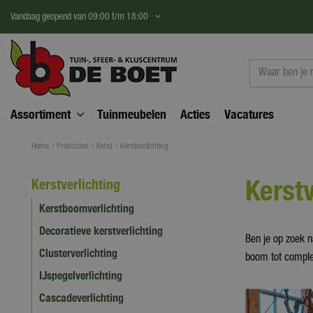
Ga
Vandaag geopend van
09:00
t/m
18:00
naar
content
Assortiment
Tuinmeubelen
Acties
Vacatures
Home
Producten
Kerst
Kerstverlichting
Kerstv
Kerstverlichting
Kerstboomverlichting
Decoratieve kerstverlichting
Ben je op zoek n
Clusterverlichting
boom tot complet
IJspegelverlichting
Cascadeverlichting