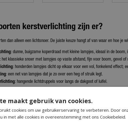
orten kerstverlichting zijn er?
rten dan alleen een lichtsnoer. De juiste keuze hangt af van waar en hoe je wi
chting
: dunne, buigzame koperdraad met kleine lampjes, ideaal in de boom, i
: het klassieke snoer met lampjes op vaste afstand, fijn voor boom, gevel of
lichting
: honderden lampjes dicht op elkaar voor een vol, fonkelend effect; 
ting
: een net van lampjes dat je zo over een heg of struik legt.
rlichting
: hangende lichtdruppels voor langs de dakgoot of luifel.
t, helder wit of gekleurd?
te maakt gebruik van cookies.
ruikt cookies om uw gebruikerservaring te verbeteren. Door on
paalt de sfeer. Warm wit (rond 2.700 kelvin) geeft een knusse, klassieke glo
u in met alle cookies in overeenstemming met ons Cookiebeleid.
 een wit-zilver thema. Daarnaast is er gekleurde en multicolor verlichting voor 