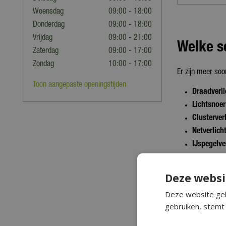
Woensdag
09:00 - 18:00
Donderdag
09:00 - 18:00
Vrijdag
09:00 - 21:00
Welke so
Zaterdag
09:00 - 17:00
Zondag
10:00 - 17:00
Er zijn meer soo
Toon aangepaste openingstijden
Draadverli
Lichtsnoer
Clusterver
Netverlich
IJspegelve
Warm wi
Deze websi
Deze website geb
De lichtkleur be
gebruiken, stemt 
frisser, mooi bij