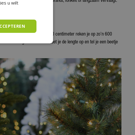
e zelf kiest of het licht rustig brandt, fonkelt of langzaam vervaagt.
es u wilt
ACCEPTEREN
e, dus voor een boom van 180 centimeter reken je op zo’n 600
inder. Voor gevel of raam meet je de lengte op en tel je een beetje