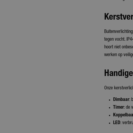
Kerstver
Buitenverlichtin
tegen vocht. IP4
hoort niet onbes
werken op veilig
Handige 
Onze kerstverlic
Dimbaar
: 
Timer
: de 
Koppelbaa
LED
: verbr