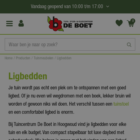
G
Vandaag geopend van
10:00
t/m
17:00
a
n
0
(€0,
a
00)
a
r
c
Home
Producten
Tuinmeubelen
Ligbedden
o
n
Ligbedden
t
e
Je tuin wordt pas echt een plek om te ontspannen met een goed
n
ligbed. Of je nu even wil wegdromen met een boek, lekker bruin wil
t
worden of gewoon niks wil doen. Het verschil tussen een
tuinstoel
en een comfortabel ligbed is enorm.
Bij Tuincentrum De Boet in Hoogwoud vind je ligbedden voor elke
tuin en elk budget. Van compact stapelbaar tot luxe daybed met