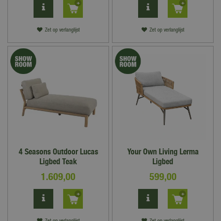
Zet op verlanglijst
Zet op verlanglijst
4 Seasons Outdoor Lucas
Your Own Living Lerma
Ligbed Teak
Ligbed
1.609
,
00
599
,
00