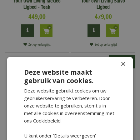
Your Own Living Mexico
Your own Living Salvo
Ligbed - Teak
Ligbed
449
,
00
479
,
00
Zet op verlanglijst
Zet op verlanglijst
×
Deze website maakt
gebruik van cookies.
Deze website gebruikt cookies om uw
gebruikerservaring te verbeteren. Door
onze website te gebruiken, stemt u in
met alle cookies in overeenstemming met
ons Cookiebeleid.
Buitengewoon Boet
Buitengewoon Boet
Tenerife Ligbed - Antraciet
Tenerife Ligbed - Wit
U kunt onder 'Details weergeven'
179
,
00