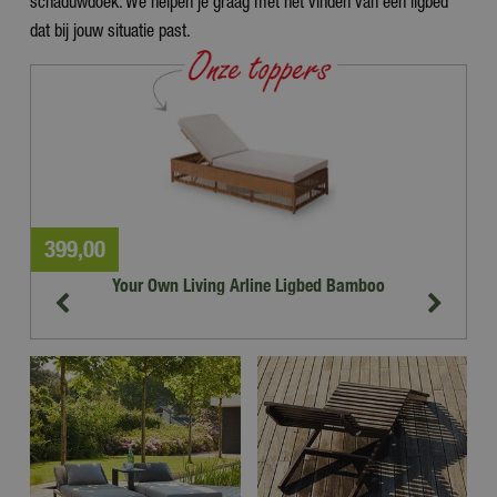
schaduwdoek. We helpen je graag met het vinden van een ligbed
dat bij jouw situatie past.
399
,
00
4
Your Own Living Arline Ligbed Bamboo