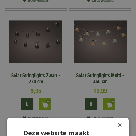
Zet op verlanglijst
Zet op verlanglijst
Solar Stringlights Zwart -
Solar Stringlights Multi -
270 cm
450 cm
9
,
95
10
,
99
Zet op verlanglijst
Zet op verlanglijst
×
Deze website maakt