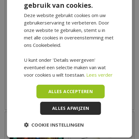
gebruik van cookies.
Deze website gebruikt cookies om uw
gebruikerservaring te verbeteren. Door
onze website te gebruiken, stemt u in
met alle cookies in overeenstemming met
ons Cookiebeleid.
Solar Stringlights Naturel
Solar Stringlights Naturel
U kunt onder 'Details weergeven'
met Kapjes - 450 cm
Ovaal - 450 cm
eventueel een selectie maken van wat
16
,
99
17
,
99
voor cookies u wilt toestaan.
Lees verder
ALLES ACCEPTEREN
Zet op verlanglijst
Zet op verlanglijst
ALLES AFWIJZEN
COOKIE INSTELLINGEN