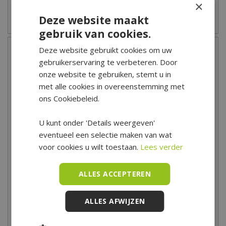
×
Deze website maakt
Zet op verlanglijst
Zet op verlanglijst
gebruik van cookies.
Deze website gebruikt cookies om uw
gebruikerservaring te verbeteren. Door
onze website te gebruiken, stemt u in
met alle cookies in overeenstemming met
ons Cookiebeleid.
U kunt onder 'Details weergeven'
eventueel een selectie maken van wat
Toomax Multibox Woody's
Toomax Kussenbox
voor cookies u wilt toestaan.
Lees verder
Warm Grijs - 90 L
Woody's Antraciet - 280 L
24
,
95
49
,
95
ALLES ACCEPTEREN
ALLES AFWIJZEN
Zet op verlanglijst
Zet op verlanglijst