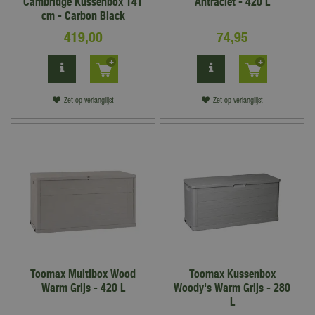
Cambridge Kussenbox 141
Antraciet - 420 L
cm - Carbon Black
419
,
00
74
,
95
Zet op verlanglijst
Zet op verlanglijst
Toomax Multibox Wood
Toomax Kussenbox
Warm Grijs - 420 L
Woody's Warm Grijs - 280
L