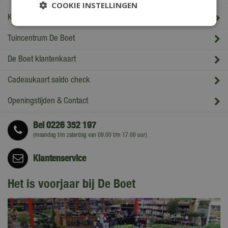
COOKIE INSTELLINGEN
Klantenservice
Tuincentrum De Boet
De Boet klantenkaart
Cadeaukaart saldo check
Openingstijden & Contact
Bel
0226 352 197
(maandag t/m zaterdag van 09.00 t/m 17.00 uur)
Klantenservice
Het is voorjaar bij De Boet