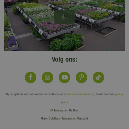
Volg ons:
Bij het gebruik van onze website accepteer je onze
algemene voorwaarden
, bekijk hier onze
privacy
policy
.
© Tuincentrum De Boet
Green Solutions
|
Tuincentrum Overzicht