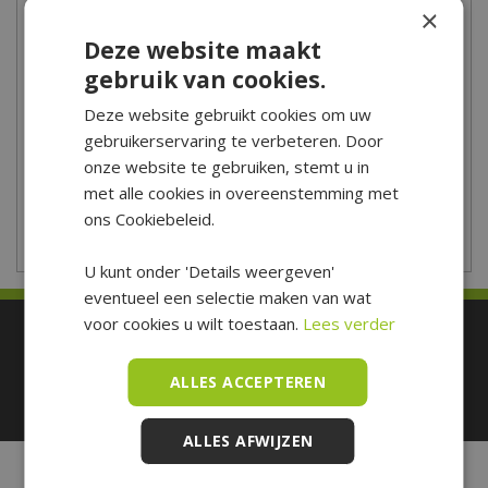
×
Maandag
09:00 - 18:00
Deze website maakt
Dinsdag
09:00 - 18:00
gebruik van cookies.
Woensdag
09:00 - 18:00
Donderdag
09:00 - 18:00
Deze website gebruikt cookies om uw
Vrijdag
09:00 - 21:00
gebruikerservaring te verbeteren. Door
Zaterdag
09:00 - 17:00
onze website te gebruiken, stemt u in
met alle cookies in overeenstemming met
Zondag
10:00 - 17:00
ons Cookiebeleid.
Toon aangepaste openingstijden
U kunt onder 'Details weergeven'
eventueel een selectie maken van wat
voor cookies u wilt toestaan.
Lees verder
Betaal makkelijk en veilig
ALLES ACCEPTEREN
ALLES AFWIJZEN
De Boet Service