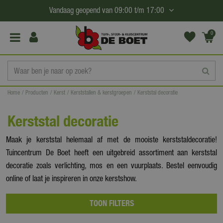
G
Vandaag geopend van
09:00
t/m
17:00
a
n
0
(€0,
a
00)
a
r
c
Home
Producten
Kerst
Kerststallen & kerstgroepen
Kerststal decoratie
o
n
Kerststal decoratie
t
e
Maak je kerststal helemaal af met de mooiste kerststaldecoratie!
n
Tuincentrum De Boet heeft een uitgebreid assortiment aan kerststal
t
decoratie zoals verlichting, mos en een vuurplaats. Bestel eenvoudig
online of laat je inspireren in onze kerstshow.
TOON FILTERS