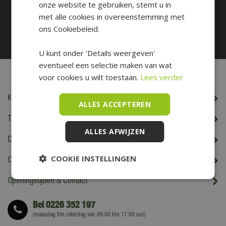
onze website te gebruiken, stemt u in
Betaal makkelijk en veilig
met alle cookies in overeenstemming met
ons Cookiebeleid.
U kunt onder 'Details weergeven'
eventueel een selectie maken van wat
De Boet Service
voor cookies u wilt toestaan.
Lees verder
Klantenservice
ALLES ACCEPTEREN
Tuincentrum De Boet
ALLES AFWIJZEN
De Boet klantenkaart
COOKIE INSTELLINGEN
Cadeaukaart saldo check
Openingstijden & Contact
Bel
0226 352 197
(maandag t/m zaterdag van 09.00 t/m 17.00 uur)