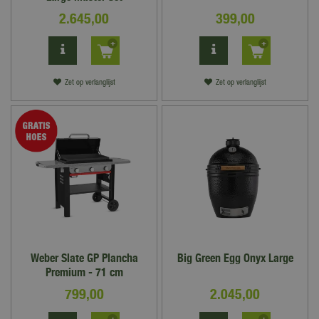
2.645
,
00
399
,
00
Zet op verlanglijst
Zet op verlanglijst
Weber Slate GP Plancha
Big Green Egg Onyx Large
Premium - 71 cm
799
,
00
2.045
,
00