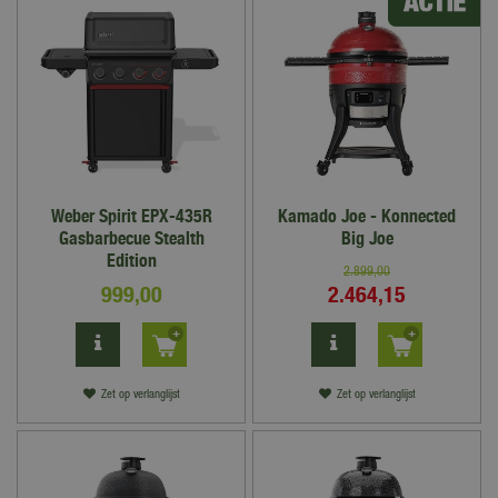
Weber Spirit EPX-435R
Kamado Joe - Konnected
Gasbarbecue Stealth
Big Joe
Edition
2.899
,
00
999
,
00
2.464
,
15
Zet op verlanglijst
Zet op verlanglijst