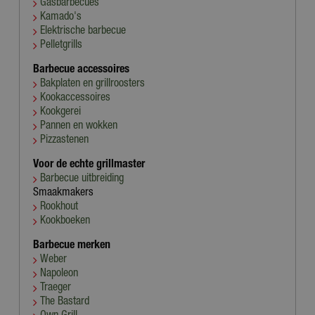
Gasbarbecues
Kamado's
Elektrische barbecue
Pelletgrills
Barbecue accessoires
Bakplaten en grillroosters
Kookaccessoires
Kookgerei
Pannen en wokken
Pizzastenen
Voor de echte grillmaster
Barbecue uitbreiding
Smaakmakers
Rookhout
Kookboeken
Barbecue merken
Weber
Napoleon
Traeger
The Bastard