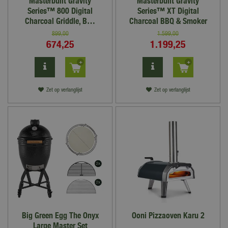
Masterbuilt Gravity
Masterbuilt Gravity
Series™ 800 Digital
Series™ XT Digital
Charcoal Griddle, B…
Charcoal BBQ & Smoker
899
,
00
1.599
,
00
674
,
25
1.199
,
25
Zet op verlanglijst
Zet op verlanglijst
Big Green Egg The Onyx
Ooni Pizzaoven Karu 2
Large Master Set