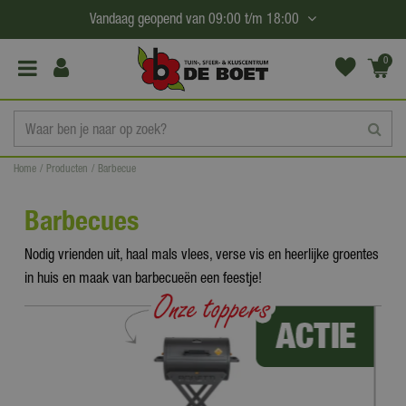
G
Vandaag geopend van
09:00
t/m
18:00
a
n
0
(€0,
a
00)
a
r
c
Home
Producten
Barbecue
o
n
Barbecues
t
e
Nodig vrienden uit, haal mals vlees, verse vis en heerlijke groentes
n
in huis en maak van barbecueën een feestje!
t