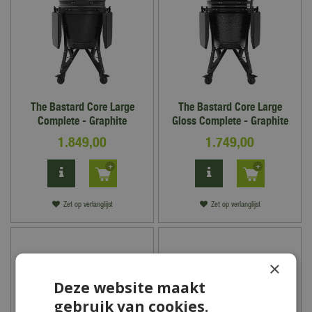
The Bastard Core Large
The Bastard Core Large
Complete - Graphite
Gloss Complete - Graphite
1.849
,
00
1.749
,
00
Zet op verlanglijst
Zet op verlanglijst
×
Deze website maakt
gebruik van cookies.