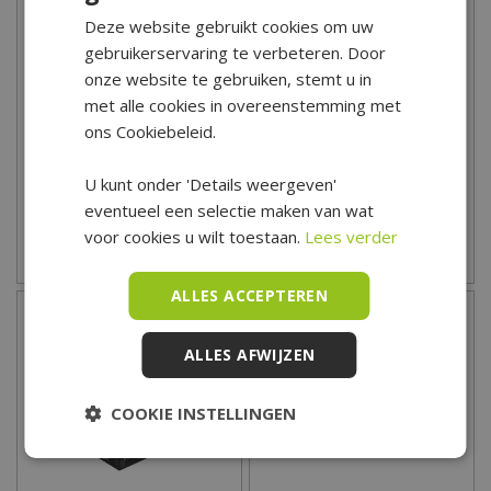
Deze website gebruikt cookies om uw
gebruikerservaring te verbeteren. Door
onze website te gebruiken, stemt u in
The Bastard PRO Large
Pit Boss 3-pits Ultimate
met alle cookies in overeenstemming met
Solo - Graphite
Lift-Off Plancha
ons Cookiebeleid.
1.999
,
00
699
,
00
U kunt onder 'Details weergeven'
eventueel een selectie maken van wat
voor cookies u wilt toestaan.
Lees verder
Zet op verlanglijst
Zet op verlanglijst
ALLES ACCEPTEREN
ALLES AFWIJZEN
COOKIE INSTELLINGEN