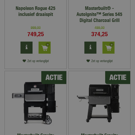
Napoleon Rogue 425
Masterbuilt® -
inclusief draaispit
AutoIgnite™ Series 545
Digital Charcoal Grill
999
,
00
499
,
00
749
,
25
374
,
25
Zet op verlanglijst
Zet op verlanglijst