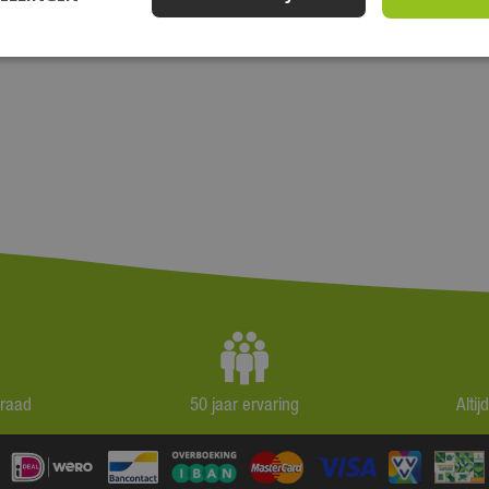
rraad
50 jaar ervaring
Alti