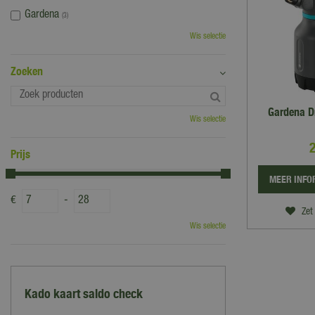
Gardena
(3)
Wis selectie
Zoeken
Gardena D
Wis selectie
Prijs
MEER INFO
€
-
Zet 
Wis selectie
Kado kaart saldo check