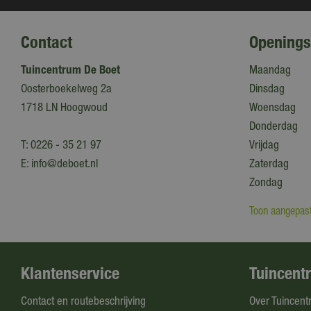
Contact
Openings
Tuincentrum De Boet
Maandag
Oosterboekelweg 2a
Dinsdag
1718 LN Hoogwoud
Woensdag
Donderdag
T:
0226 - 35 21 97
Vrijdag
E:
info@deboet.nl
Zaterdag
Zondag
Toon aangepast
Klantenservice
Tuincent
Contact en routebeschrijving
Over Tuincent