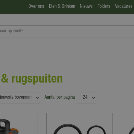
Over ons
Eten & Drinken
Nieuws
Folders
Vacatures
 & rugspuiten
Aantal per pagina