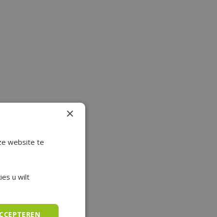
×
ze website te
es u wilt
ACCEPTEREN