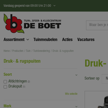
Ga
Vandaag geopend van
09:00
t/m
21:00
naar
content
Assortiment
Tuinmeubelen
Acties
Vacatures
Home
Producten
Tuin
Tuinbewatering
Druk- & rugspuiten
Druk-
Druk- & rugspuiten
Soort
Sorteer op
Afdichtringen
(2)
Drukspuit
(1)
Wis selectie
Merk