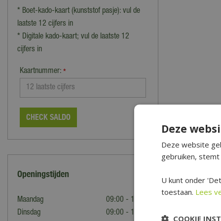
* Boet-kado-kaart (kunststof pasje): vul de
laatste 12 cijfers in
* Digitale kado-kaart; vul de laatste 12
cijfers in
Kaartnummer:
*
CHECK SALDO
Deze websi
Deze website geb
gebruiken, stemt 
Openingstijden
U kunt onder 'Det
toestaan.
Lees v
Maandag
09:00 - 18:00
Dinsdag
09:00 - 18:00
COOKIE INS