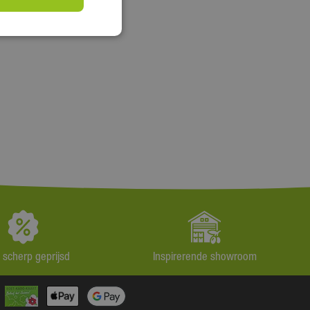
jd scherp geprijsd
Inspirerende showroom