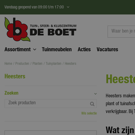
Ga
Vandaag geopend van
09:00
t/m
17:00
naar
content
Assortiment
Tuinmeubelen
Acties
Vacatures
Home
Producten
Planten
Tuinplanten
Heesters
Heest
Heesters
Zoeken
Heesters maken i
plant of tuinafs
verkrijgbaar. Bi
Wis selectie
Wat zijn