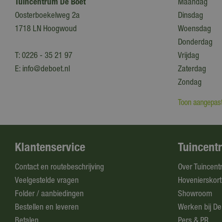
Tuincentrum De Boet
Maandag
Oosterboekelweg 2a
Dinsdag
1718 LN Hoogwoud
Woensdag
Donderdag
T:
0226 - 35 21 97
Vrijdag
E:
info@deboet.nl
Zaterdag
Zondag
Toon aangepast
Klantenservice
Tuincent
Contact en routebeschrijving
Over Tuincent
Veelgestelde vragen
Hovenierskort
Folder / aanbiedingen
Showroom
Bestellen en leveren
Werken bij De
Betalen
Pers & PR