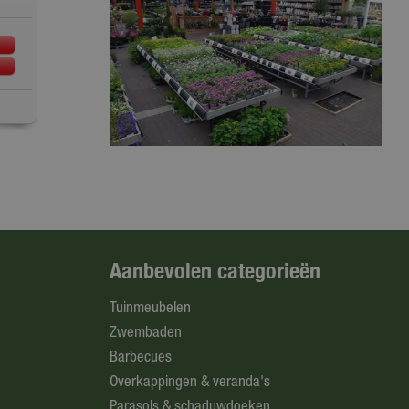
Aanbevolen categorieën
Tuinmeubelen
Zwembaden
Barbecues
Overkappingen & veranda's
Parasols & schaduwdoeken