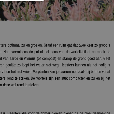
ers optimaal zullen groeien. Graaf een ruim gat dat twee keer zo groot is
en. Haal vervolgens de pot of het gaas van de wortelkluit af en maak de
ngsel van aarde en Vivimus (of compost) en stamp de grond goed aan. Geef
een geultje: zo loopt het water niet weg. Heesters kunnen als het nodig is
r zit en het niet vriest. Verplanten kan je daarom net zoals bij bomen vanaf
ters rond te steken. De wortels zijn een stuk compacter en zullen bij het
m deze wel rond te steken.
jaar. Heesters die vóór de zomer bloeien dienen na de bloei gesnoeid te