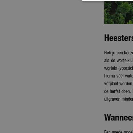
Heesters
Heb je een keuze
als de wortelkl
wortels (voorzi
hierna véél wate
verplant worden.
de herfst doen. 
uitgraven minder
Wanneer
Een goede snoei