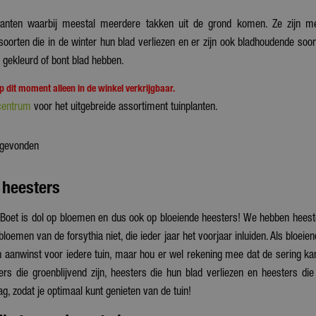
planten waarbij meestal meerdere takken uit de grond komen. Ze zijn m
soorten die in de winter hun blad verliezen en er zijn ook bladhoudende soor
 gekleurd of bont blad hebben.
op dit moment alleen in de winkel verkrijgbaar.
centrum
voor het uitgebreide assortiment tuinplanten.
 gevonden
 heesters
Boet is dol op bloemen en dus ook op bloeiende heesters! We hebben heester
bloemen van de forsythia niet, die ieder jaar het voorjaar inluiden. Als bloei
n aanwinst voor iedere tuin, maar hou er wel rekening mee dat de sering kan
ers die groenblijvend zijn, heesters die hun blad verliezen en heesters di
ag, zodat je optimaal kunt genieten van de tuin!