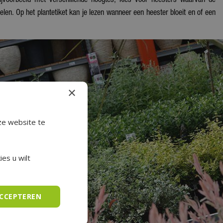
ijvoorbeeld met verschillende hoogtes, kies voor heesters waarvan de
elen. Op het plantetiket kan je lezen wanneer een heester bloeit en of een
×
ze website te
es u wilt
ACCEPTEREN