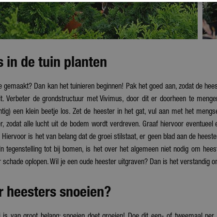
 in de tuin planten
 gemaakt? Dan kan het tuinieren beginnen! Pak het goed aan, zodat de heest
uit. Verbeter de grondstructuur met Vivimus, door dit er doorheen te meng
chtig) een klein beetje los. Zet de heester in het gat, vul aan met het me
r, zodat alle lucht uit de bodem wordt verdreven. Graaf hiervoor eventueel 
 Hiervoor is het van belang dat de groei stilstaat, er geen blad aan de heeste
In tegenstelling tot bij bomen, is het over het algemeen niet nodig om hees
 schade oplopen. Wil je een oude heester uitgraven? Dan is het verstandig o
 heesters snoeien?
 is van groot belang: snoeien doet groeien! Doe dit een- of tweemaal per 