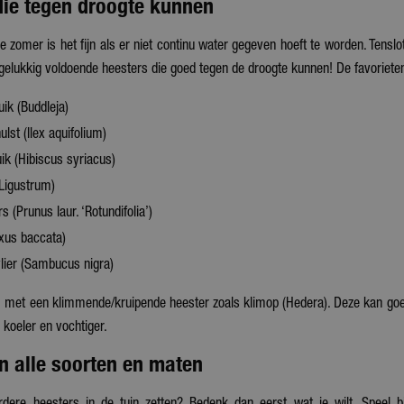
die tegen droogte kunnen
e zomer is het fijn als er niet continu water gegeven hoeft te worden. Tenslo
n gelukkig voldoende heesters die goed tegen de droogte kunnen! De favoriete
uik (Buddleja)
lst (Ilex aquifolium)
uik (Hibiscus syriacus)
(Ligustrum)
s (Prunus laur. ‘Rotundifolia’)
xus baccata)
ier (Sambucus nigra)
met een klimmende/kruipende heester zoals klimop (Hedera). Deze kan goed 
d koeler en vochtiger.
in alle soorten en maten