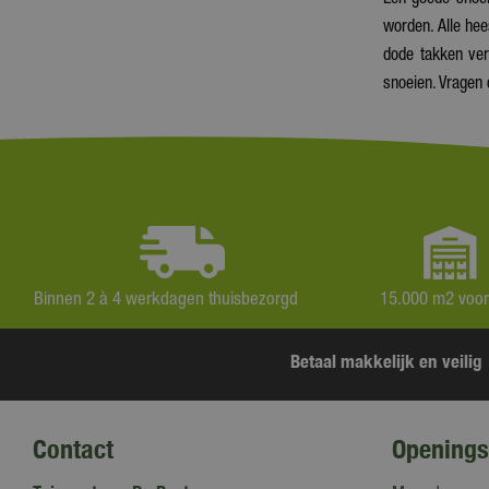
worden. Alle hee
dode takken verw
snoeien. Vragen
Binnen 2 à 4 werkdagen thuisbezorgd
15.000 m2 voo
Betaal makkelijk en veilig
Contact
Openings