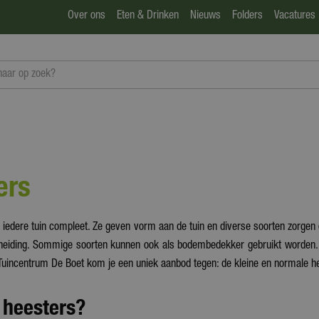
Over ons
Eten & Drinken
Nieuws
Folders
Vacatures
ers
edere tuin compleet. Ze geven vorm aan de tuin en diverse soorten zorgen ook
cheiding. Sommige soorten kunnen ook als bodembedekker gebruikt worden. He
j Tuincentrum De Boet kom je een uniek aanbod tegen: de kleine en normale 
 heesters?