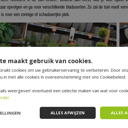
ere heesters in de tuin zetten? Bedenk dan eerst wat je wilt. Speel b
kaar opvolgen en ga voor verschillende bladsoorten. Zo zal de tuin nooit verv
 is voor een zonnige of schaduwrijke plek.
te maakt gebruik van cookies.
ruikt cookies om uw gebruikerservaring te verbeteren. Door on
u in met alle cookies in overeenstemming met ons Cookiebeleid.
ails weergeven' eventueel een selectie maken van wat voor cooki
erder
TELLINGEN
ALLES AFWIJZEN
ALLES 