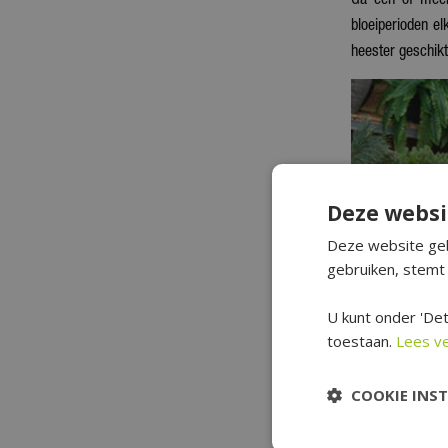
Ga één of meerd
bloeiperioden el
heester geschikt
Deze websi
Deze website geb
gebruiken, stemt 
U kunt onder 'Det
toestaan.
Lees v
COOKIE INS