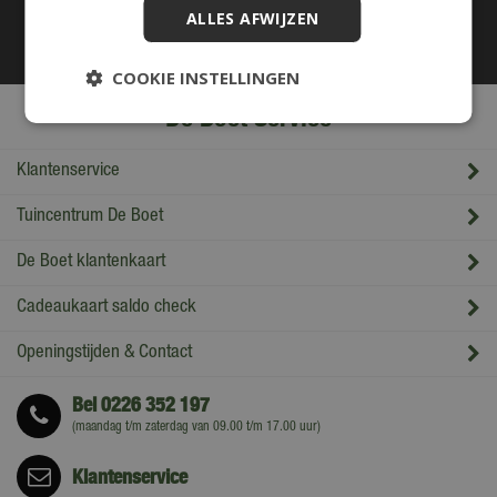
ALLES AFWIJZEN
COOKIE INSTELLINGEN
De Boet Service
Klantenservice
Tuincentrum De Boet
De Boet klantenkaart
Cadeaukaart saldo check
Openingstijden & Contact
Bel
0226 352 197
(maandag t/m zaterdag van 09.00 t/m 17.00 uur)
Klantenservice