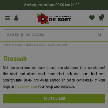
G
Vandaag geopend van
09:00
t/m
21:00
a
n
0
(€0,
a
00)
a
r
c
Home
Producten
Wonen & interieur
Kasten
Dressoir
o
n
Dressoir
t
e
Met een mooi dressoir maak je echt een statement in je woonkamer!
n
Het staat niet alleen mooi maar biedt ook nog eens heel veel
t
opbergruimte. Bekijk ons online aanbod en bestel gemakkelijk of kom
langs in
onze showroom
voor volop wooninspiratie.
TOON FILTERS