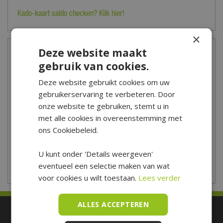
Kado-kaart saldo checken? Klik hier!
×
Deze website maakt
Openingstijden
gebruik van cookies.
Maandag
09:00 - 18:00
Deze website gebruikt cookies om uw
Dinsdag
09:00 - 18:00
gebruikerservaring te verbeteren. Door
Woensdag
09:00 - 18:00
onze website te gebruiken, stemt u in
Donderdag
09:00 - 18:00
met alle cookies in overeenstemming met
Vrijdag
09:00 - 21:00
ons Cookiebeleid.
Zaterdag
09:00 - 17:00
Zondag
10:00 - 17:00
U kunt onder 'Details weergeven'
eventueel een selectie maken van wat
Toon aangepaste openingstijden
voor cookies u wilt toestaan.
Lees verder
ALLES ACCEPTEREN
Betaal makkelijk en veilig