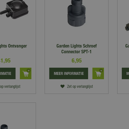
ghts Ontvanger
Garden Lights Schroef
Ga
Connector SPT-1
41
,
95
6
,
95
RMATIE
MEER INFORMATIE
M
op verlanglijst
Zet op verlanglijst