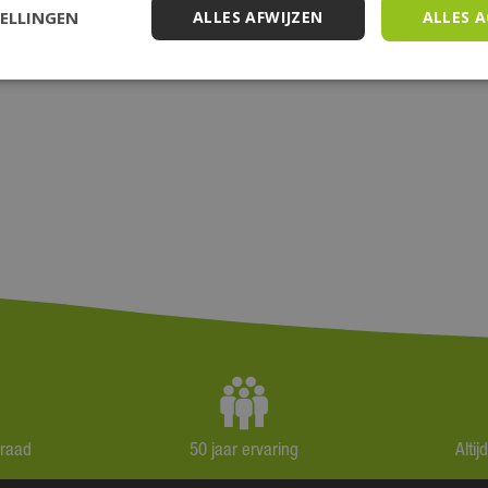
TELLINGEN
ALLES AFWIJZEN
ALLES 
rraad
50 jaar ervaring
Alti