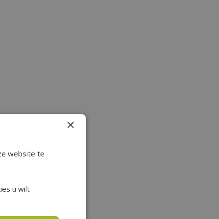
×
ze website te
es u wilt