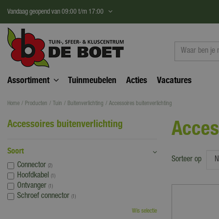
Ga
Vandaag geopend van
09:00
t/m
17:00
naar
content
Assortiment
Tuinmeubelen
Acties
Vacatures
Home
Producten
Tuin
Buitenverlichting
Accessoires buitenverlichting
Acces
Accessoires buitenverlichting
Soort
Sorteer op
Connector
(2)
Hoofdkabel
(1)
Ontvanger
(1)
Schroef connector
(1)
Wis selectie