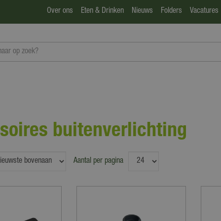
Over ons
Eten & Drinken
Nieuws
Folders
Vacatures
soires buitenverlichting
Aantal per pagina