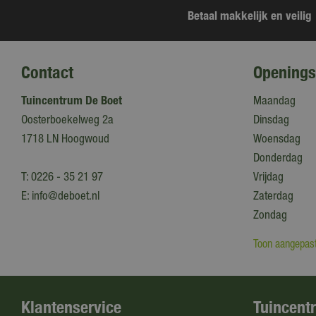
Betaal makkelijk en veilig
Contact
Openings
Tuincentrum De Boet
Maandag
Oosterboekelweg 2a
Dinsdag
1718 LN Hoogwoud
Woensdag
Donderdag
T:
0226 - 35 21 97
Vrijdag
E:
info@deboet.nl
Zaterdag
Zondag
Toon aangepast
Klantenservice
Tuincent