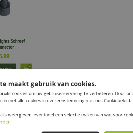
ights Schroef
nnector
5
,
99
RMATIE
te maakt gebruik van cookies.
op verlanglijst
ruikt cookies om uw gebruikerservaring te verbeteren. Door on
u in met alle cookies in overeenstemming met ons Cookiebeleid.
ails weergeven' eventueel een selectie maken van wat voor cooki
erder