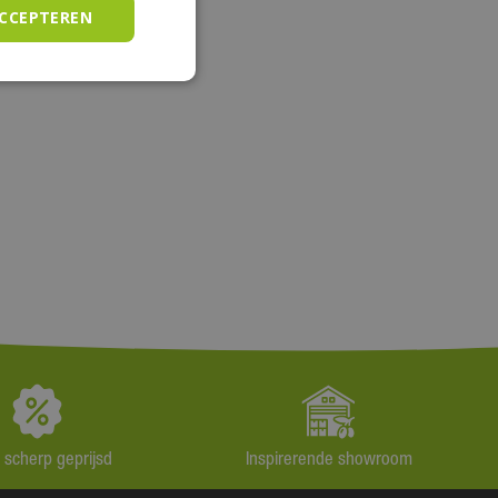
ACCEPTEREN
jd scherp geprijsd
Inspirerende showroom