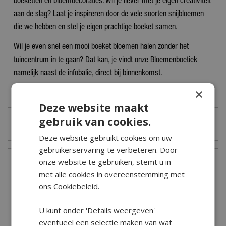
boeketten en bloemdecoraties. Wil je liever met je eigen creativiteit
aan de slag? Laat je inspireren door de vele soorten snijbloemen
die we hebben en stel je eigen prachtige boeket samen.
Wil je even snel een mooi boeket bloemen halen zonder het
tuincentrum in te gaan? Dat kan, je vindt onze Bloemenboetiek
namelijk naast de infobalie, direct bij binnenkomst.
×
Graag tot snel!
Deze website maakt
gebruik van cookies.
Kado-kaart saldo checken? Klik hier!
Deze website gebruikt cookies om uw
gebruikerservaring te verbeteren. Door
onze website te gebruiken, stemt u in
Openingstijden
met alle cookies in overeenstemming met
Maandag
09:00 - 18:00
ons Cookiebeleid.
Dinsdag
09:00 - 18:00
Woensdag
09:00 - 18:00
U kunt onder 'Details weergeven'
Donderdag
09:00 - 18:00
eventueel een selectie maken van wat