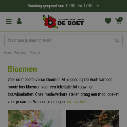
G
Vandaag geopend van
10:00
t/m
17:00
a
n
0
(€0,
a
00)
a
r
c
Home
Producten
Bloemen
o
n
Bloemen
t
e
Voor de mooiste verse bloemen zit je goed bij De Boet! Van een
n
mooie bos bloemen voor een felicitatie tot rouw- en
t
trouwboeketten. Onze medewerkers stellen graag een mooi boeket
voor je samen. We zien je graag in
onze winkel.