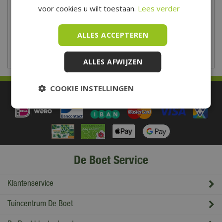
Vrijdag
09:00 - 21:00
voor cookies u wilt toestaan.
Lees verder
Zaterdag
09:00 - 17:00
Zondag
10:00 - 17:00
ALLES ACCEPTEREN
Toon aangepaste openingstijden
ALLES AFWIJZEN
COOKIE INSTELLINGEN
Betaal makkelijk en veilig
De Boet Service
Klantenservice
Tuincentrum De Boet