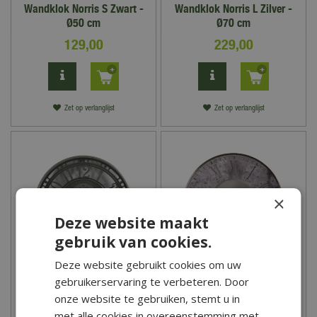
Wandklok Norris S Zwart -
Wandklok Norris L Zilver -
Ø50 cm
Ø70 cm
129
,
00
229
,
00
Zet op verlanglijst
Zet op verlanglijst
×
Deze website maakt
gebruik van cookies.
Deze website gebruikt cookies om uw
gebruikerservaring te verbeteren. Door
Wandklok Norris S Zilver -
Klok Florentine Star S
Ø50 cm
Zilver/Marmer Roze - Ø53
onze website te gebruiken, stemt u in
cm
met alle cookies in overeenstemming met