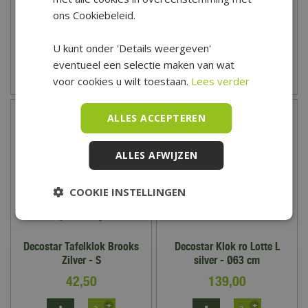
129
,
00
175
,
00
ons Cookiebeleid.
U kunt onder 'Details weergeven'
eventueel een selectie maken van wat
Zet op verlanglijst
Zet op verlanglijst
voor cookies u wilt toestaan.
Lees verder
ALLES ACCEPTEREN
ALLES AFWIJZEN
COOKIE INSTELLINGEN
Decostar Tafelklok Brooks
Decostar Klok ro Lotte L
Zilver - S
silver - Ø63 cm
42
,
50
139
,
00