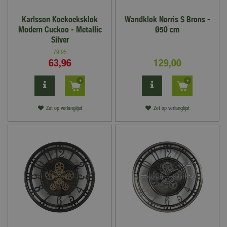
Karlsson Koekoeksklok
Wandklok Norris S Brons -
Modern Cuckoo - Metallic
Ø50 cm
Silver
79
,
95
63
,
96
129
,
00
Zet op verlanglijst
Zet op verlanglijst