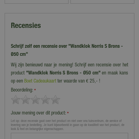
Recensies
Schrijf zelf een recensie over "Wandklok Norris S Brons -
Ø50 cm"
Wij zijn benieuwd naar je mening! Schrijf een recensie over het
product
"Wandklok Norris S Brons - Ø50 cm"
en maak kans
op een
Boet Cadeaukaart
ter waarde van € 25,- !
Beoordeling:
*
Jouw mening over dit product:
*
Let op: deze recensie gaat over het product en niet over ons tuincentrum, de service of
levering van je bestelling. Je kunt bijvoorbeeld in gaan op de kwaliteit van het product, de
look & feel en belangrijke eigenschappen.