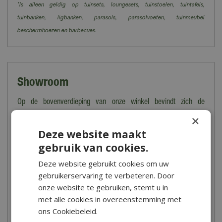
*Is alleen geldig op tuinsets, loungesets, tuinstoelen, tuintafels,
tuinbanken, ligbanken, parasols, parasolvoeten, tuinmeubel
beschermhoezen en barbecues.
Showroom
Op de bovenverdieping van onze winkel bevindt zich de
prachtige showroom van onze interieurmeubelen. Stijlvol
×
aangekleed met accessoires vind je hier complete woon- en
Deze website maakt
eetkamers in allerlei stijlen, een lampenhoek, een kussenhoek,
gebruik van cookies.
een riethoek, een koopjeshoek en meer. De wonen- en
Deze website gebruikt cookies om uw
sfeerafdeling is een wereld vol wooninspiratie, sfeer en
gebruikerservaring te verbeteren. Door
gezelligheid. Waar je op je gemak kunt snuffelen, slenteren en
onze website te gebruiken, stemt u in
woonideeën opdoen. Bijzondere kasten, tafels, stoelen, banken,
met alle cookies in overeenstemming met
hockers en nog véél meer, van landelijk tot industrieel en van
ons Cookiebeleid.
sierlijk tot robuust. Bij de Boet vindt alles voor een verrassend