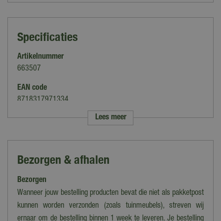
Specificaties
Artikelnummer
663507
EAN code
8718317971334
Lees meer
Merk
Countryfield
Soort
Bezorgen & afhalen
Klok
Bezorgen
Kleur
Brons
Wanneer jouw bestelling producten bevat die niet als pakketpost
kunnen worden verzonden (zoals tuinmeubels), streven wij
Uitvoering
ernaar om de bestelling binnen 1 week te leveren. Je bestelling