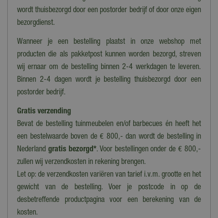
Rond
wordt thuisbezorgd door een postorder bedrijf of door onze eigen
Materiaal
bezorgdienst.
Glas, Ijzer
Wanneer je een bestelling plaatst in onze webshop met
Lengte/diameter (cm)
producten die als pakketpost kunnen worden bezorgd, streven
50 cm
wij ernaar om de bestelling binnen 2-4 werkdagen te leveren.
Binnen 2-4 dagen wordt je bestelling thuisbezorgd door een
Diameter
postorder bedrijf.
50 cm
Gratis verzending
Bevat de bestelling tuinmeubelen en/of barbecues én heeft het
een bestelwaarde boven de € 800,- dan wordt de bestelling in
Nederland
gratis bezorgd*
. Voor bestellingen onder de € 800,-
zullen wij verzendkosten in rekening brengen.
Let op: de verzendkosten variëren van tarief i.v.m. grootte en het
gewicht van de bestelling. Voer je postcode in op de
desbetreffende productpagina voor een berekening van de
kosten.