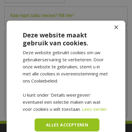
Kado-kaart saldo checken? Klik hier!
×
Deze website maakt
Openingstijden
gebruik van cookies.
Maandag
09:00 - 18:00
Deze website gebruikt cookies om uw
Dinsdag
09:00 - 18:00
gebruikerservaring te verbeteren. Door
Woensdag
09:00 - 18:00
onze website te gebruiken, stemt u in
Donderdag
09:00 - 18:00
met alle cookies in overeenstemming met
Vrijdag
09:00 - 21:00
ons Cookiebeleid.
Zaterdag
09:00 - 17:00
U kunt onder 'Details weergeven'
Zondag
10:00 - 17:00
eventueel een selectie maken van wat
Toon aangepaste openingstijden
voor cookies u wilt toestaan.
Lees verder
ALLES ACCEPTEREN
Betaal makkelijk en veilig