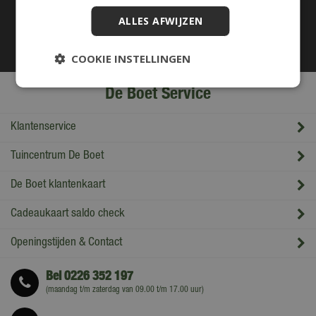
ALLES AFWIJZEN
COOKIE INSTELLINGEN
De Boet Service
Klantenservice
Tuincentrum De Boet
De Boet klantenkaart
Cadeaukaart saldo check
Openingstijden & Contact
Bel
0226 352 197
(maandag t/m zaterdag van 09.00 t/m 17.00 uur)