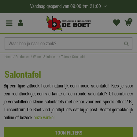
G
Vandaag geopend van
09:00
t/m
21:00
a
n
0
(€0,
a
00)
a
r
c
Home
Producten
Wonen & interieur
Tafels
Salontafel
o
n
Salontafel
t
e
Bij een fijne zithoek hoort natuurlijk een mooie salontafel! Kies je voor
n
een rechthoekige, een vierkante of een ronde salontafel? Of combineer
t
je verschillende kleine salontafels met elkaar voor een speels effect? Bij
Tuincentrum De Boet vind je altijd iets dat bij je past. Bestel gemakkelijk
online of bezoek
onze winkel
.
TOON FILTERS