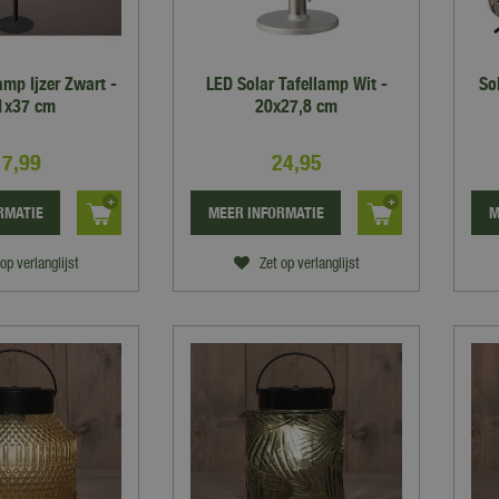
amp Ijzer Zwart -
LED Solar Tafellamp Wit -
So
1x37 cm
20x27,8 cm
17
,
99
24
,
95
RMATIE
MEER INFORMATIE
M
op verlanglijst
Zet op verlanglijst