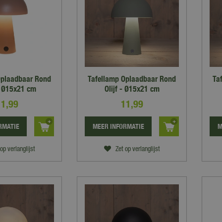
Oplaadbaar Rond
Tafellamp Oplaadbaar Rond
Ta
- Ø15x21 cm
Olijf - Ø15x21 cm
11
,
99
11
,
99
RMATIE
MEER INFORMATIE
M
op verlanglijst
Zet op verlanglijst