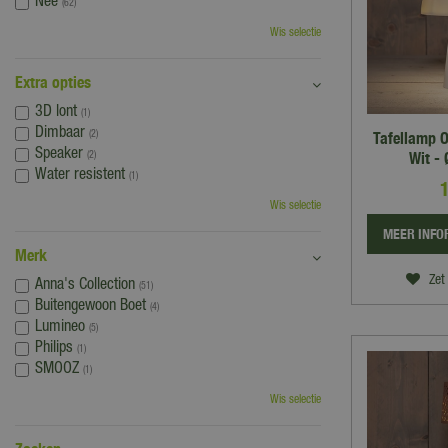
Nee
(62)
Wis selectie
Extra opties
3D lont
(1)
Dimbaar
Tafellamp 
(2)
Speaker
Wit -
(2)
Water resistent
(1)
Wis selectie
MEER INFO
Merk
Zet 
Anna's Collection
(51)
Buitengewoon Boet
(4)
Lumineo
(5)
Philips
(1)
SMOOZ
(1)
Wis selectie