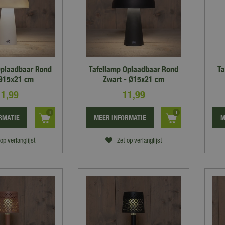
Oplaadbaar Rond
Tafellamp Oplaadbaar Rond
Ta
 Ø15x21 cm
Zwart - Ø15x21 cm
11
,
99
11
,
99
RMATIE
MEER INFORMATIE
M
op verlanglijst
Zet op verlanglijst