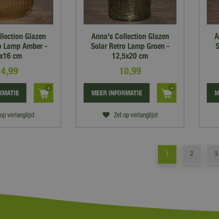
llection Glazen
Anna's Collection Glazen
A
ro Lamp Amber -
Solar Retro Lamp Groen -
S
x16 cm
12,5x20 cm
14
,
99
10
,
99
RMATIE
MEER INFORMATIE
M
op verlanglijst
Zet op verlanglijst
1
2
3