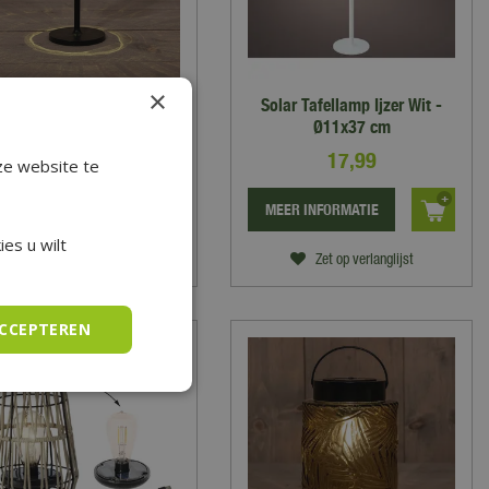
×
Solar Tafellamp Zwart -
Solar Tafellamp Ijzer Wit -
13x26 cm
Ø11x37 cm
7
,
99
17
,
99
ze website te
EER INFORMATIE
MEER INFORMATIE
es u wilt
Zet op verlanglijst
Zet op verlanglijst
ACCEPTEREN