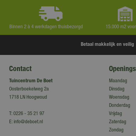
Binnen 2 à 4 werkdagen thuisbezorgd
15.000 m2 voo
Betaal makkelijk en veilig
Contact
Openings
Tuincentrum De Boet
Maandag
Oosterboekelweg 2a
Dinsdag
1718 LN Hoogwoud
Woensdag
Donderdag
T:
0226 - 35 21 97
Vrijdag
E:
info@deboet.nl
Zaterdag
Zondag