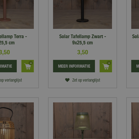
ellamp Terra -
Solar Tafellamp Zwart -
Sol
25,5 cm
9x25,5 cm
3
,
50
3
,
50
RMATIE
MEER INFORMATIE
M
op verlanglijst
Zet op verlanglijst