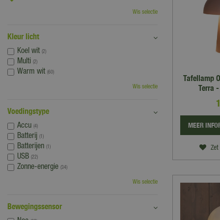
Wis selectie
Kleur licht
Koel wit
(2)
Multi
(2)
Warm wit
(60)
Tafellamp 
Terra 
Wis selectie
Voedingstype
MEER INFO
Accu
(4)
Batterij
(1)
Batterijen
(1)
Zet 
USB
(22)
Zonne-energie
(34)
Wis selectie
Bewegingssensor