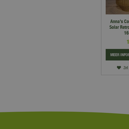
Anna's Co
Solar Ret
16
MEER INFO
Zet 