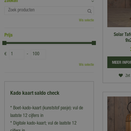
Zoeken
Wis selectie
Solar Taf
Prijs
9x
€
-
MEER INFO
Wis selectie
Zet 
Kado kaart saldo check
* Boet-kado-kaart (kunststof pasje): vul de
laatste 12 cijfers in
* Digitale kado-kaart; vul de laatste 12