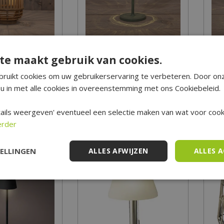
ellamp Bamboe -
Solar Tafellamp Olijf - 13x26
te maakt gebruik van cookies.
32,5 cm
cm
24
,
95
7
,
99
ruikt cookies om uw gebruikerservaring te verbeteren. Door on
u in met alle cookies in overeenstemming met ons Cookiebeleid.
RMATIE
MEER INFORMATIE
M
ails weergeven' eventueel een selectie maken van wat voor cooki
op verlanglijst
Zet op verlanglijst
erder
TELLINGEN
ALLES AFWIJZEN
ALLES 