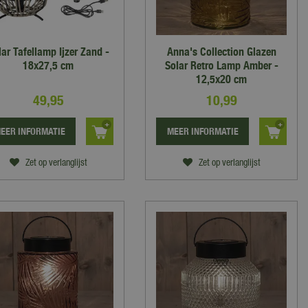
lar Tafellamp Ijzer Zand -
Anna's Collection Glazen
18x27,5 cm
Solar Retro Lamp Amber -
12,5x20 cm
49
,
95
10
,
99
EER INFORMATIE
MEER INFORMATIE
Zet op verlanglijst
Zet op verlanglijst