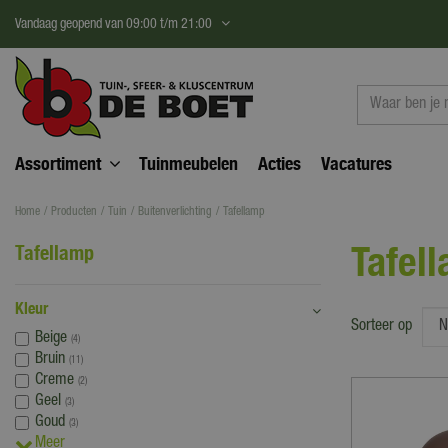
Ga
Vandaag geopend van
09:00
t/m
21:00
naar
content
Assortiment
Tuinmeubelen
Acties
Vacatures
Home
Producten
Tuin
Buitenverlichting
Tafellamp
Tafel
Tafellamp
Kleur
Sorteer op
Beige
(4)
Bruin
(11)
Creme
(2)
Geel
(3)
Goud
(3)
Meer