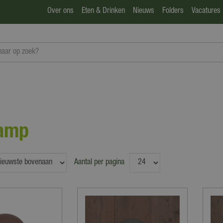
Over ons
Eten & Drinken
Nieuws
Folders
Vacatures
lamp
Aantal per pagina