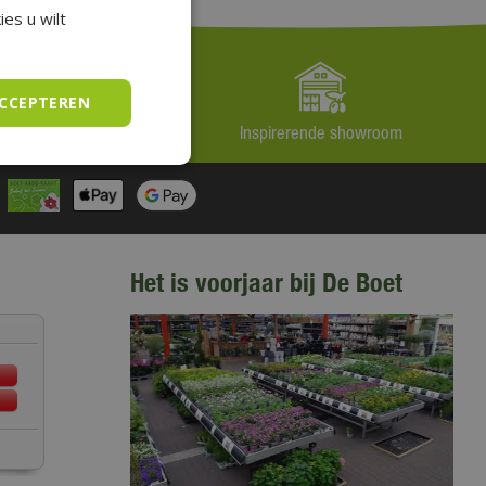
es u wilt
ACCEPTEREN
jd scherp geprijsd
Inspirerende showroom
Het is voorjaar bij De Boet