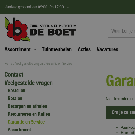
Ga
Vandaag geopend van
09:00
t/m
17:00
naar
content
Assortiment
Tuinmeubelen
Acties
Vacatures
Home
Veel gestelde vragen
Garantie en Service
Contact
Gara
Veelgestelde vragen
Bestellen
Betalen
Niet tevreden of
Bezorgen en afhalen
Om je zo sn
Retourneren en Ruilen
Garantie en Service
Aankoo
Assortiment
Een fot