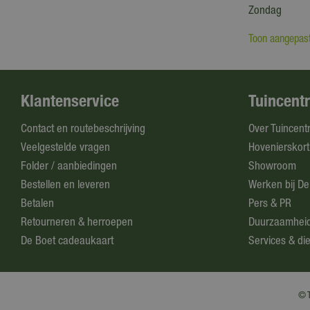
Zondag
Toon aangepast
Klantenservice
Tuincent
Contact en routebeschrijving
Over Tuincent
Veelgestelde vragen
Hovenierskort
Folder / aanbiedingen
Showroom
Bestellen en leveren
Werken bij De
Betalen
Pers & PR
Retourneren & herroepen
Duurzaamhei
De Boet cadeaukaart
Services & di
© T