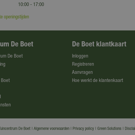
10:00 - 17:00
e openingstijden
rum De Boet
De Boet klantkaart
rum De Boet
Inloggen
ing
Registreren
Aanvragen
 Boet
Hoe werkt de klantenkaart
d
ensten
uincentrum De Boet
Algemene voorwaarden
Privacy policy
Green Solutions
Discla