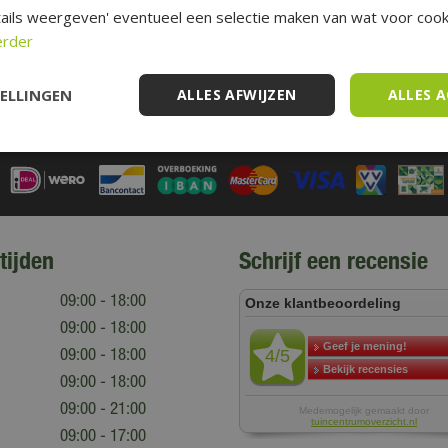
ails weergeven' eventueel een selectie maken van wat voor cooki
erder
TELLINGEN
ALLES AFWIJZEN
ALLES 
rraad
50 jaar ervaring
Alti
tijden
Schrijf een recensie
09:00 - 18:00
09:00 - 18:00
09:00 - 18:00
09:00 - 18:00
09:00 - 21:00
09:00 - 17:00