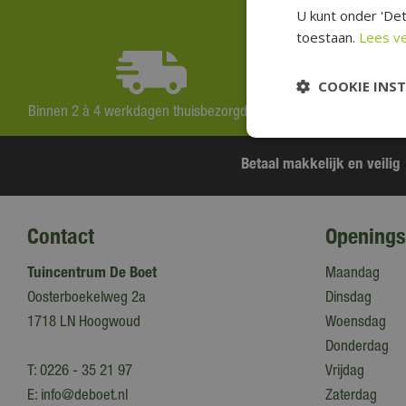
U kunt onder 'Det
toestaan.
Lees v
COOKIE INS
Binnen 2 à 4 werkdagen thuisbezorgd
15.000 m2 voo
Betaal makkelijk en veilig
Contact
Openings
Tuincentrum De Boet
Maandag
Oosterboekelweg 2a
Dinsdag
1718 LN Hoogwoud
Woensdag
Donderdag
T:
0226 - 35 21 97
Vrijdag
E:
info@deboet.nl
Zaterdag