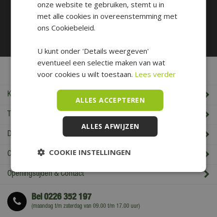
onze website te gebruiken, stemt u in
Betaal makkelijk en veilig
met alle cookies in overeenstemming met
ons Cookiebeleid.
U kunt onder 'Details weergeven'
eventueel een selectie maken van wat
De Boet Service
voor cookies u wilt toestaan.
Lees verder
Klantenservice
ALLES ACCEPTEREN
Tuincentrum De Boet
ALLES AFWIJZEN
De Boet klantenkaart
COOKIE INSTELLINGEN
Cadeaukaart saldo check
Openingstijden & Contact
Bel
0226 352 197
(maandag t/m zaterdag van 09.00 t/m 17.00 uur)