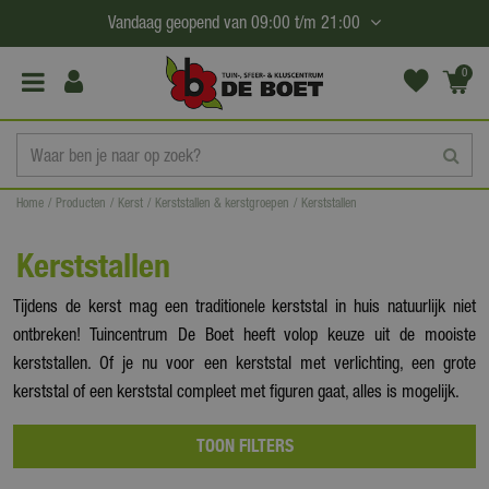
G
Vandaag geopend van
09:00
t/m
21:00
a
n
0
(€0,
a
00)
a
r
c
Home
Producten
Kerst
Kerststallen & kerstgroepen
Kerststallen
o
n
Kerststallen
t
e
Tijdens de kerst mag een traditionele kerststal in huis natuurlijk niet
n
ontbreken! Tuincentrum De Boet heeft volop keuze uit de mooiste
t
kerststallen. Of je nu voor een kerststal met verlichting, een grote
kerststal of een kerststal compleet met figuren gaat, alles is mogelijk.
TOON FILTERS