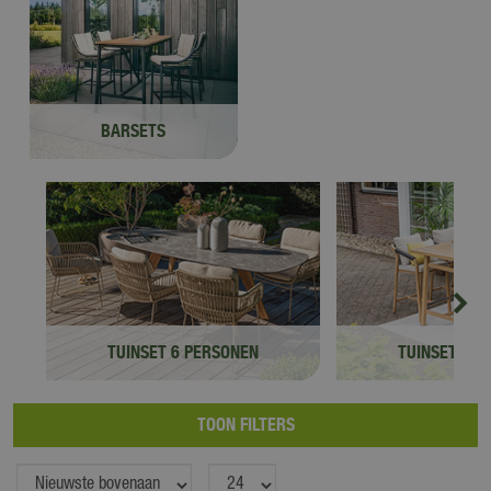
BARSETS
TUINSET 6 PERSONEN
TUINSET 4 P
TOON FILTERS