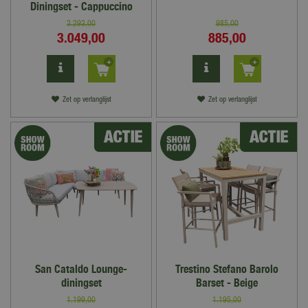
Diningset - Cappuccino
3.293
,
00
985
,
00
3.049
,
00
885
,
00
Zet op verlanglijst
Zet op verlanglijst
San Cataldo Lounge-
Trestino Stefano Barolo
diningset
Barset - Beige
1.199
,
00
1.195
,
00