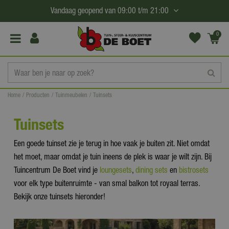
G
Vandaag geopend van
09:00
t/m
21:00
a
n
0
(€0,
a
00)
a
r
c
Home
Producten
Tuinmeubelen
Tuinsets
o
n
Tuinsets
t
e
Een goede tuinset zie je terug in hoe vaak je buiten zit. Niet omdat
n
het moet, maar omdat je tuin ineens de plek is waar je wilt zijn. Bij
t
Tuincentrum De Boet vind je
loungesets
,
dining sets
en
bistrosets
voor elk type buitenruimte - van smal balkon tot royaal terras.
Bekijk onze tuinsets hieronder!