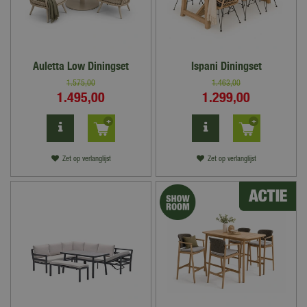
Auletta Low Diningset
Ispani Diningset
1.575
,
00
1.463
,
00
1.495
,
00
1.299
,
00
Zet op verlanglijst
Zet op verlanglijst