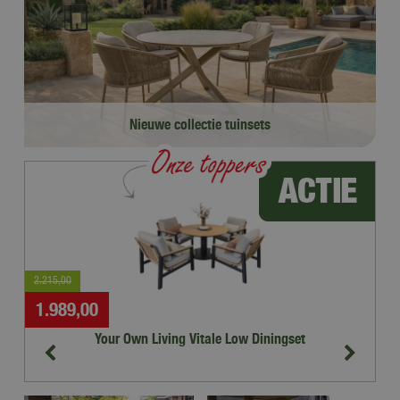
Nieuwe collectie tuinsets
Bestel online!
2.215
,
00
1.
1.989
,
00
1
Your Own Living Vitale Low Diningset