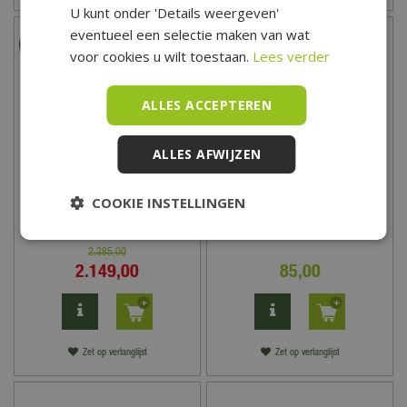
U kunt onder 'Details weergeven'
eventueel een selectie maken van wat
voor cookies u wilt toestaan.
Lees verder
ALLES ACCEPTEREN
ALLES AFWIJZEN
COOKIE INSTELLINGEN
Trestino Alassio Sofa
Buitengewoon Boet
Loungeset - Antraciet
Bistroset France - Beige
2.385
,
00
2.149
,
00
85
,
00
Zet op verlanglijst
Zet op verlanglijst