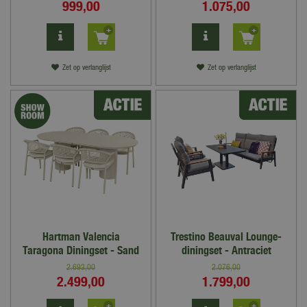
999
,
00
1.075
,
00
Zet op verlanglijst
Zet op verlanglijst
Hartman Valencia
Trestino Beauval Lounge-
Taragona Diningset - Sand
diningset - Antraciet
2.693
,
00
2.076
,
00
2.499
,
00
1.799
,
00