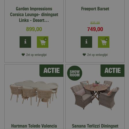
Garden Impressions
Freeport Barset
Corsica Lounge- diningset
Links - Desert…
835
,
00
899
,
00
749
,
00
Zet op verlanglijst
Zet op verlanglijst
Hartman Toledo Valencia
Sanana Terlizzi Diningset