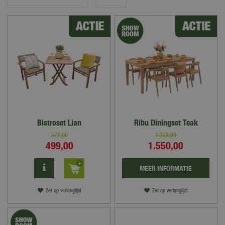
Bistroset Lian
Ribu Diningset Teak
577
,
00
1.723
,
00
499
,
00
1.550
,
00
MEER INFORMATIE
Zet op verlanglijst
Zet op verlanglijst