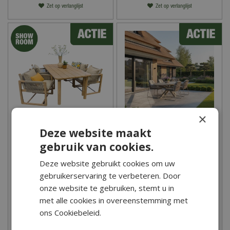
Zet op verlanglijst
Zet op verlanglijst
×
Deze website maakt
Baker Low Diningset
Tierra Outdoor Rivera
Diningset Champagne -
gebruik van cookies.
Ovaal
Deze website gebruikt cookies om uw
1.495
,
00
2.435
,
00
1.339
,
00
2.189
,
00
gebruikerservaring te verbeteren. Door
onze website te gebruiken, stemt u in
met alle cookies in overeenstemming met
ons Cookiebeleid.
Zet op verlanglijst
Zet op verlanglijst