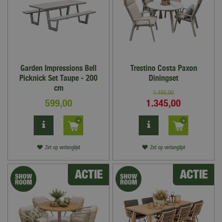
Garden Impressions Bell
Trestino Costa Paxon
Picknick Set Taupe - 200
Diningset
cm
1.495
,
00
599
,
00
1.345
,
00
Zet op verlanglijst
Zet op verlanglijst