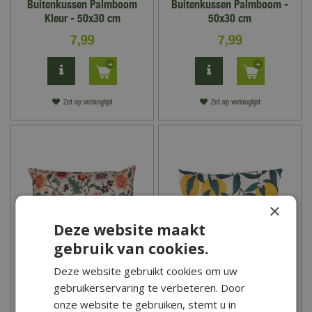
Buitenkussen Palmboom
Buitenkussen Palmboom -
Kleur - 50x30 cm
50x30 cm
7
,
99
7
,
99
Zet op verlanglijst
Zet op verlanglijst
×
Deze website maakt
gebruik van cookies.
Deze website gebruikt cookies om uw
Anna's Collection
Anna's Collection
gebruikerservaring te verbeteren. Door
Buitenkussen Vintage
Buitenkussen Citroen -
Bloemen - 50x30 cm
50x30 cm
onze website te gebruiken, stemt u in