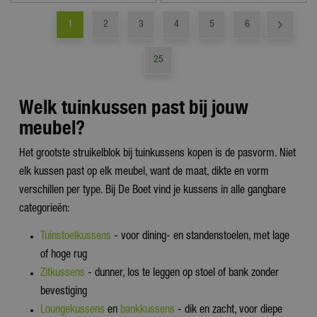
1
2
3
4
5
6
25
Welk tuinkussen past bij jouw
meubel?
Het grootste struikelblok bij tuinkussens kopen is de pasvorm. Niet
elk kussen past op elk meubel, want de maat, dikte en vorm
verschillen per type. Bij De Boet vind je kussens in alle gangbare
categorieën:
Tuinstoelkussens
- voor dining- en standenstoelen, met lage
of hoge rug
Zitkussens
- dunner, los te leggen op stoel of bank zonder
bevestiging
Loungekussens
en
bankkussens
- dik en zacht, voor diepe