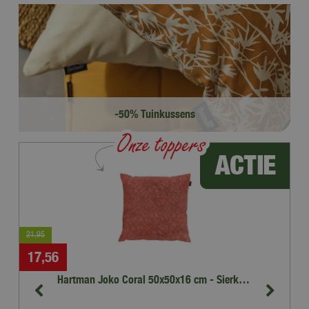
-50% Tuinkussens
Bestel online
39
,
95
Hartman Joko Coral 50x50x16 cm - Sierkussen
Toomax Kussenbox Elegance Warm Grijs - 280 L