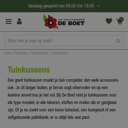
G
Vandaag geopend van
09:00
t/m
18:00
a
n
0
(€0,
a
00)
a
r
c
Home
Producten
Tuinmeubelen
Tuinkussens
o
n
Tuinkussens
t
e
Een goed tuinkussen maakt je tuin completer dan welk accessoire
n
ook. Je zit langer buiten, je terras oogt sfeervoller en op een
t
koelere avond hou je het vol. Bij De Boet vind je tuinkussens voor
elk type meubel, in alle kleuren, stoffen en maten die er gangbaar
zijn. Of je nu zoekt voor een losse tuinstoel, een loungeset of een
zelfgebouwde palletbank: er is altijd iets wat past.