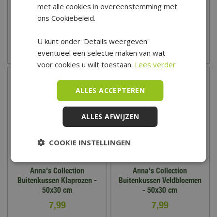
met alle cookies in overeenstemming met
7
,
99
7
,
99
ons Cookiebeleid.
U kunt onder 'Details weergeven'
eventueel een selectie maken van wat
Zet op verlanglijst
Zet op verlanglijst
voor cookies u wilt toestaan.
Lees verder
ALLES ACCEPTEREN
ALLES AFWIJZEN
COOKIE INSTELLINGEN
Anna's Collection
Anna's Collection
Buitenkussen Klaprozen -
Buitenkussen Veldbloemen
50x30 cm
- 50x30 cm
7
,
99
7
,
99