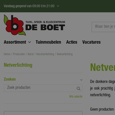
Ga
Vandaag geopend van
09:00
t/m
21:00
naar
content
Assortiment
Tuinmeubelen
Acties
Vacatures
Home
Producten
Kerst
Kerstverlichting
Netverlichting
Netver
Netverlichting
Zoeken
De donkere dagen
je ook prachtig
netverlichting.
Wis selectie
Geen producten