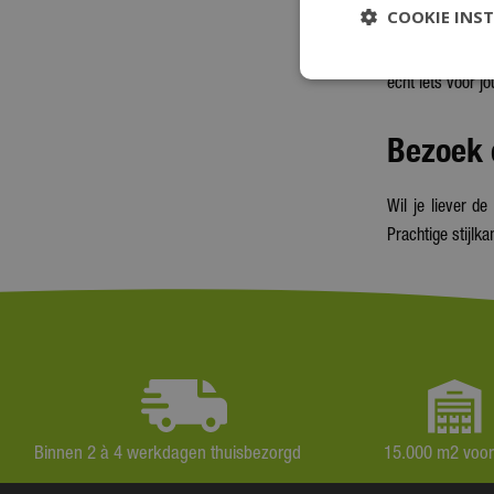
COOKIE INS
Netverlichting vo
echt iets voor j
Bezoek 
Wil je liever d
Prachtige stijlk
Binnen 2 à 4 werkdagen thuisbezorgd
15.000 m2 voo