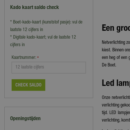
Kado kaart saldo check
* Boet-kado-kaart (kunststof pasje): vul de
Een groo
laatste 12 cijfers in
* Digitale kado-kaart; vul de laatste 12
Netverlichting z
cijfers in
kiest. Binnen on
Kaartnummer:
een heg of een g
*
De Boet.
Led lam
CHECK SALDO
Onze netverlicht
verlichting geko
tijd. LED lampj
Openingstijden
verlichting, kom