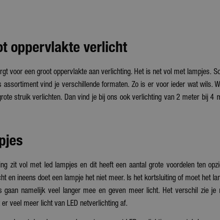
t oppervlakte verlicht
orgt voor een groot oppervlakte aan verlichting. Het is net vol met lampjes. S
s assortiment vind je verschillende formaten. Zo is er voor ieder wat wils. Wi
rote struik verlichten. Dan vind je bij ons ook verlichting van 2 meter bij 4 
pjes
ing zit vol met led lampjes en dit heeft een aantal grote voordelen ten opzic
cht en ineens doet een lampje het niet meer. Is het kortsluiting of moet het 
es gaan namelijk veel langer mee en geven meer licht. Het verschil zie je
t er veel meer licht van LED netverlichting af.