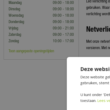
Led verlichting 
Maandag
09:00 - 18:00
gebruiken. Waar 
Dinsdag
09:00 - 18:00
verlichting word
Woensdag
09:00 - 18:00
Donderdag
09:00 - 18:00
Netverli
Vrijdag
09:00 - 21:00
Zaterdag
09:00 - 17:00
Zondag
10:00 - 17:00
Met onze netverl
versieren. Met n
Toon aangepaste openingstijden
Nog veel
Deze websi
Naast netverli
Deze website geb
gebruiken, stemt 
clusterverlichti
kerstverlichting
U kunt onder 'Det
kerstsferen.
toestaan.
Lees v
Netverl