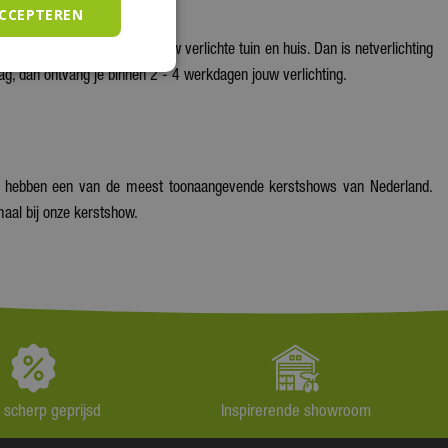
ACCEPTEREN
de buurt echt opvallen met jouw verlichte tuin en huis. Dan is netverlichting
aag, dan ontvang je binnen 2 - 4 werkdagen jouw verlichting.
Wij hebben een van de meest toonaangevende kerstshows van Nederland.
emaal bij onze kerstshow.
jd scherp geprijsd
Inspirerende showroom