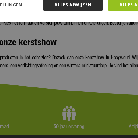
TELLINGEN
ALLES AFWIJZEN
ALLES 
or buiten koop je eenvoudig online bij tuincentrum De Boet. Wil je dit jaar in 
ou. Kies het formaat en versier jouw tuin binnen enkele dagen. Bestel je vand
onze kerstshow
e producten in het echt zien? Bezoek dan onze kerstshow in Hoogwoud. 
amers, een verlichtingsafdeling en een winters miniatuurdorp. Je vind het all
rraad
50 jaar ervaring
Alti