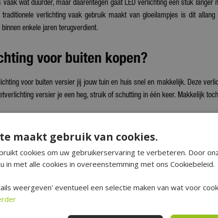
is vaak wat duurder, maar daarentegen gaat LED verlichting een stuk langer
traditionele verlichting vaak gebruik maakt van gloeilampjes is dit allang 
t binnen enkele jaren terugverdient.
chting voor buiten kopen?
ichting voor buiten versier jij jouw tuin en huis snel en makkelijk. Deze verl
etverlichting versier je een heg, struik of schutting in één keer. Makkelijk to
 meer kerstverlichting
te maakt gebruik van cookies.
chting vind je bij ons nog veel meer kerstverlichting. Wat dacht je v
ruikt cookies om uw gebruikerservaring te verbeteren. Door on
u in met alle cookies in overeenstemming met ons Cookiebeleid.
ng vind je bij tuincentrum De Boet. Met onze buiten
kerstverlichting
kan je bi
 is van de allerbeste kwaliteit, zo is het bestand tegen wind, regen, hage
ails weergeven' eventueel een selectie maken van wat voor cooki
erder
ichting kopen