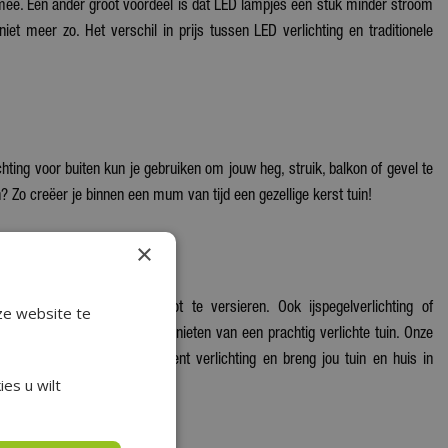
 mee. Een ander groot voordeel is dat LED lampjes een stuk minder stroom
niet meer zo. Het verschil in prijs tussen LED verlichting en traditionele
ichting voor buiten kun je gebruiken om jouw heg, struik, balkon of gevel te
ch? Zo creëer je binnen een mum van tijd een gezellige kerst tuin!
×
an
lichtslangen
om de dakgoot te versieren. Ook ijspegelverlichting of
ze website te
j onrustig weer van binnen genieten van een prachtig verlichte tuin. Onze
l en kou. Bekijk ons assortiment verlichting en breng jou tuin en huis in
es u wilt