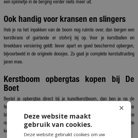
een spinnetje in de berging verder niets meer uit.
Ook handig voor kransen en slingers
Heb je na het inpakken van de boom nog ruimte over, dan bergen een
kerstkrans of guirlande er stofvrij bij op. Voor je kerstballen en
breekbare versiering geldt: liever apart en goed beschermd opbergen,
bijvoorbeeld in de originele doosjes. Zo gaat je complete kerstuitrusting
jaren mee.
Kerstboom opbergtas kopen bij De
Boet
Bestel je opbergtas direct bij je kunstkerstboom, dan ben je na de
×
feestdagen meteen klaar. Online bestellen kan met levering doorgaans
Deze website maakt
binnen 2 à 4 werkdagen, en in onze kerstshow in Hoogwoud liggen ze
gebruik van cookies.
naast de bomen. Handig om samen te bekijken: de
kerstboomstandaards en hulzen voor onder de boom.
Deze website gebruikt cookies om uw