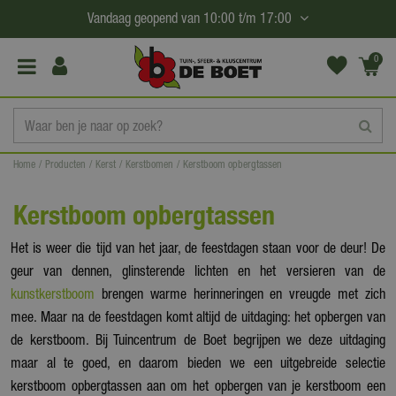
G
Vandaag geopend van
10:00
t/m
17:00
a
n
0
(€0,
a
00)
a
r
c
Home
Producten
Kerst
Kerstbomen
Kerstboom opbergtassen
o
n
Kerstboom opbergtassen
t
e
Het is weer die tijd van het jaar, de feestdagen staan voor de deur! De
n
geur van dennen, glinsterende lichten en het versieren van de
t
kunstkerstboom
brengen warme herinneringen en vreugde met zich
mee. Maar na de feestdagen komt altijd de uitdaging: het opbergen van
de kerstboom. Bij Tuincentrum de Boet begrijpen we deze uitdaging
maar al te goed, en daarom bieden we een uitgebreide selectie
kerstboom opbergtassen aan om het opbergen van je kerstboom een