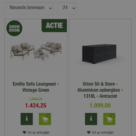
Emilio Sofa Loungeset -
Orion Sit & Store -
Vintage Green
Aluminium opbergbox -
1318L - Antraciet
1.899
,
00
1.424
,
25
1.099
,
00
Zet op verlanglijst
Zet op verlanglijst