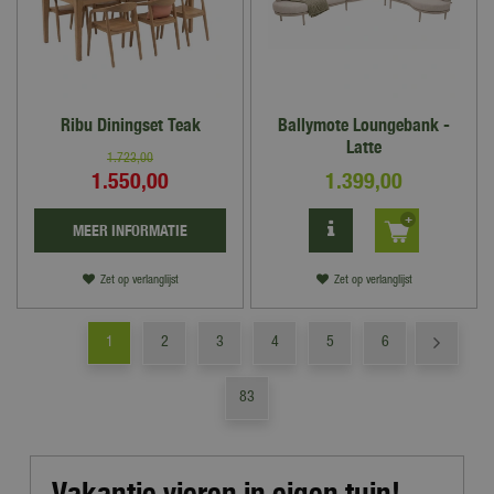
Ribu Diningset Teak
Ballymote Loungebank -
Latte
1.723
,
00
1.550
,
00
1.399
,
00
MEER INFORMATIE
Zet op verlanglijst
Zet op verlanglijst
1
2
3
4
5
6
83
Vakantie vieren in eigen tuin!