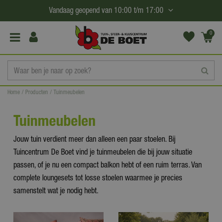
G
Vandaag geopend van
10:00
t/m
17:00
a
n
0
(€0,
a
00)
a
r
c
Home
Producten
Tuinmeubelen
o
n
Tuinmeubelen
t
e
Jouw tuin verdient meer dan alleen een paar stoelen. Bij
n
Tuincentrum De Boet vind je tuinmeubelen die bij jouw situatie
t
passen, of je nu een compact balkon hebt of een ruim terras. Van
complete loungesets tot losse stoelen waarmee je precies
samenstelt wat je nodig hebt.