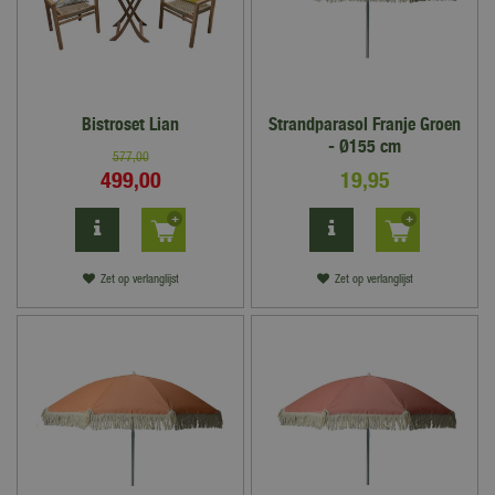
Bistroset Lian
Strandparasol Franje Groen
- Ø155 cm
577
,
00
499
,
00
19
,
95
Zet op verlanglijst
Zet op verlanglijst