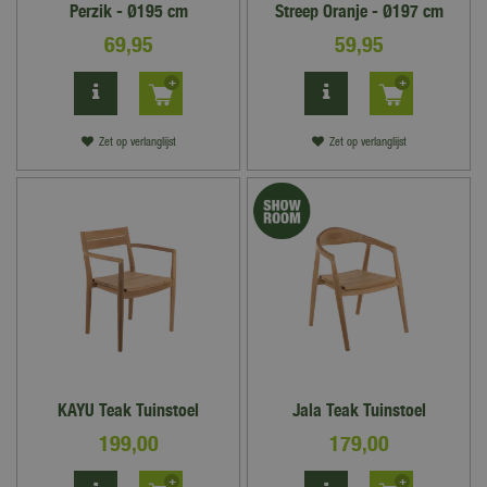
Perzik - Ø195 cm
Streep Oranje - Ø197 cm
69
,
95
59
,
95
Zet op verlanglijst
Zet op verlanglijst
KAYU Teak Tuinstoel
Jala Teak Tuinstoel
199
,
00
179
,
00