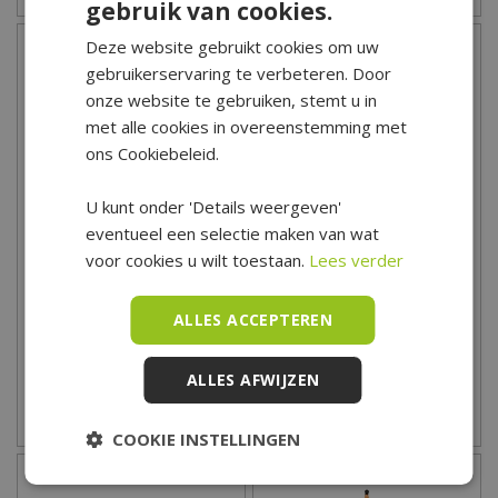
gebruik van cookies.
Deze website gebruikt cookies om uw
gebruikerservaring te verbeteren. Door
onze website te gebruiken, stemt u in
met alle cookies in overeenstemming met
ons Cookiebeleid.
U kunt onder 'Details weergeven'
eventueel een selectie maken van wat
voor cookies u wilt toestaan.
Lees verder
Ribu Teak Tuintafel -
RAFA Teak Tuintafel -
300x100 cm
220x100 cm
1.099
,
00
599
,
00
ALLES ACCEPTEREN
ALLES AFWIJZEN
Zet op verlanglijst
Zet op verlanglijst
COOKIE INSTELLINGEN