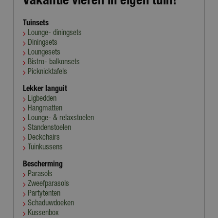
Tuinsets
Lounge- diningsets
Diningsets
Loungesets
Bistro- balkonsets
Picknicktafels
Lekker languit
Ligbedden
Hangmatten
Lounge- & relaxstoelen
Standenstoelen
Deckchairs
Tuinkussens
Bescherming
Parasols
Zweefparasols
Partytenten
Schaduwdoeken
Kussenbox