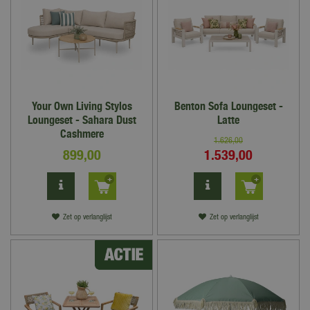
Your Own Living Stylos
Benton Sofa Loungeset -
Loungeset - Sahara Dust
Latte
Cashmere
1.626
,
00
899
,
00
1.539
,
00
Zet op verlanglijst
Zet op verlanglijst