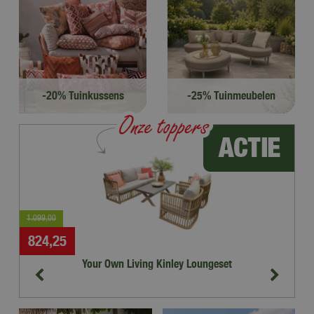
-20% Tuinkussens
-25% Tuinmeubelen
Bestel online!
Bekijk
1.099
,
00
1.
824
,
25
8
Your Own Living Kinley Loungeset