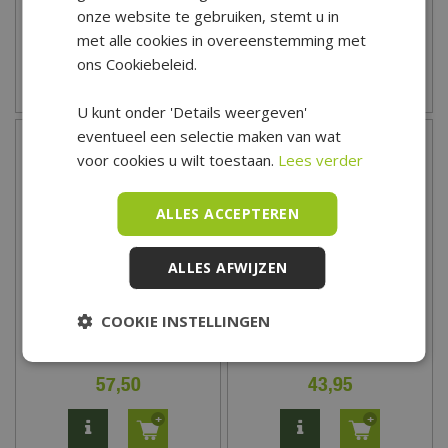
onze website te gebruiken, stemt u in
met alle cookies in overeenstemming met
ons Cookiebeleid.
Zet op verlanglijst
Zet op verlanglijst
U kunt onder 'Details weergeven'
eventueel een selectie maken van wat
voor cookies u wilt toestaan.
Lees verder
ALLES ACCEPTEREN
ALLES AFWIJZEN
COOKIE INSTELLINGEN
Santaville Houten Chalet
Santaville Chalet aan het
LED - 19x17x17 cm
Water LED - 20x16x21 cm
57
,
50
43
,
95