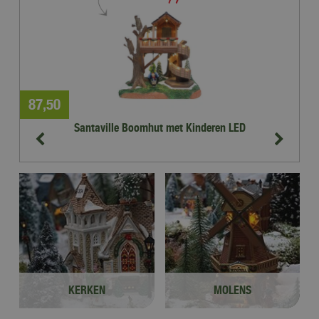
87
,
50
4
Santaville Boomhut met Kinderen LED
KERKEN
MOLENS