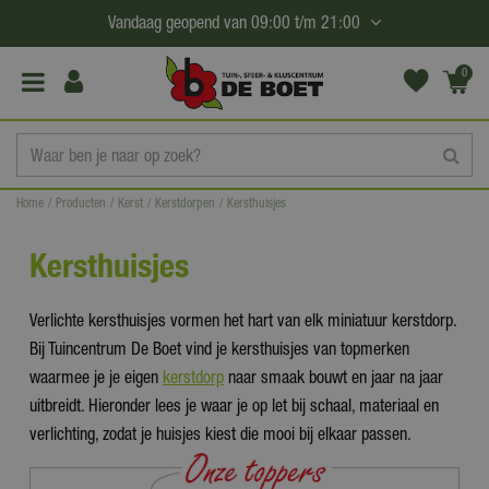
G
Vandaag geopend van
09:00
t/m
21:00
a
n
0
(€0,
a
00)
a
r
c
Home
Producten
Kerst
Kerstdorpen
Kersthuisjes
o
n
Kersthuisjes
t
e
Verlichte kersthuisjes vormen het hart van elk miniatuur kerstdorp.
n
Bij Tuincentrum De Boet vind je kersthuisjes van topmerken
t
waarmee je je eigen
kerstdorp
naar smaak bouwt en jaar na jaar
uitbreidt. Hieronder lees je waar je op let bij schaal, materiaal en
verlichting, zodat je huisjes kiest die mooi bij elkaar passen.