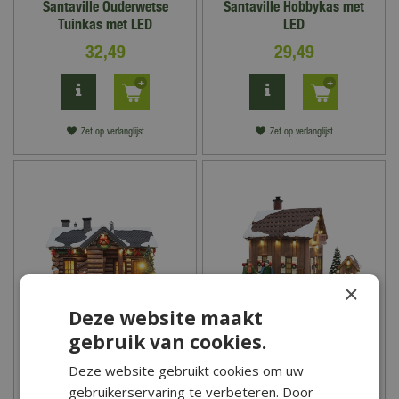
Santaville Ouderwetse
Santaville Hobbykas met
Tuinkas met LED
LED
32
,
49
29
,
49
Zet op verlanglijst
Zet op verlanglijst
×
Deze website maakt
gebruik van cookies.
Santaville Houten Logde
Santaville Houten Chalet
met Kinderen LED
met Wandelaars LED
Deze website gebruikt cookies om uw
gebruikerservaring te verbeteren. Door
57
,
50
65
,
00