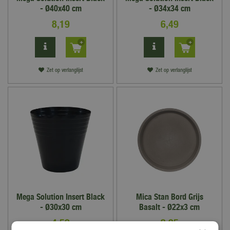
- Ø40x40 cm
- Ø34x34 cm
8
,
19
6
,
49
Zet op verlanglijst
Zet op verlanglijst
Mega Solution Insert Black
Mica Stan Bord Grijs
- Ø30x30 cm
Basalt - Ø22x3 cm
4
,
59
2
,
95