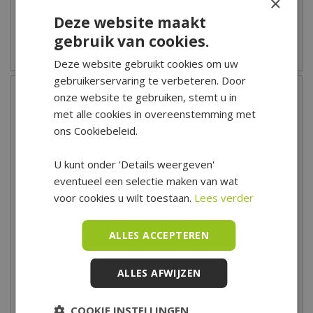
×
Deze website maakt
gebruik van cookies.
Zet op verlanglijst
Zet op verlanglijst
Deze website gebruikt cookies om uw
gebruikerservaring te verbeteren. Door
onze website te gebruiken, stemt u in
met alle cookies in overeenstemming met
ons Cookiebeleid.
U kunt onder 'Details weergeven'
eventueel een selectie maken van wat
voor cookies u wilt toestaan.
Lees verder
Elho Uni-Schotel Ø21 cm -
Elho Uni-Schotel Ø25 cm -
ALLES ACCEPTEREN
Transparant
Transparant
2
,
99
3
,
69
ALLES AFWIJZEN
COOKIE INSTELLINGEN