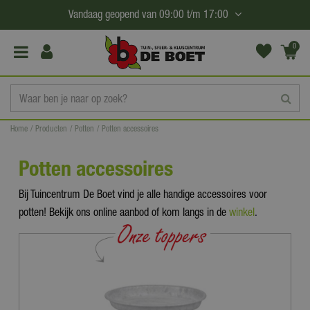
G
Vandaag geopend van
09:00
t/m
17:00
a
n
0
(€0,
a
00)
a
r
c
Home
Producten
Potten
Potten accessoires
o
n
Potten accessoires
t
e
Bij Tuincentrum De Boet vind je alle handige accessoires voor
n
potten! Bekijk ons online aanbod of kom langs in de
winkel
.
t