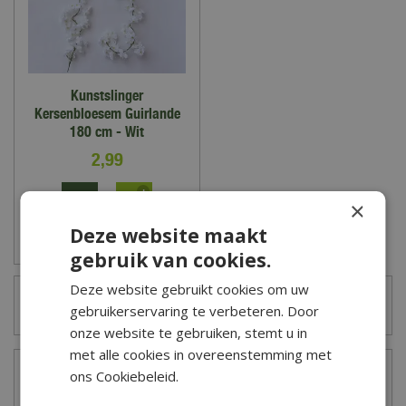
Kunstslinger
Kersenbloesem Guirlande
180 cm - Wit
2
,
99
×
Deze website maakt
Zet op verlanglijst
gebruik van cookies.
Deze website gebruikt cookies om uw
Kado-kaart saldo checken? Klik hier!
gebruikerservaring te verbeteren. Door
onze website te gebruiken, stemt u in
met alle cookies in overeenstemming met
Openingstijden
ons Cookiebeleid.
Maandag
09:00 - 18:00