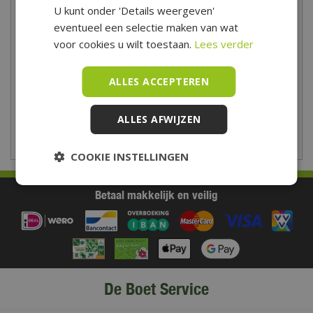
U kunt onder 'Details weergeven'
Dinsdag
09:00 - 18:00
eventueel een selectie maken van wat
Woensdag
09:00 - 18:00
voor cookies u wilt toestaan.
Lees verder
Donderdag
09:00 - 18:00
Vrijdag
09:00 - 21:00
ALLES ACCEPTEREN
Zaterdag
09:00 - 17:00
Zondag
10:00 - 17:00
ALLES AFWIJZEN
Toon aangepaste openingstijden
COOKIE INSTELLINGEN
Betaal makkelijk en veilig
De Boet Service