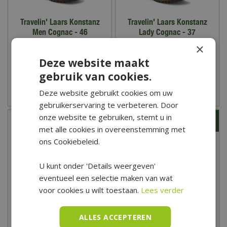
Travelin' Laars Konstanz
Travelin' Laars Konstanz
Men Cognac - 46
Lady Cognac - 37
×
159
,
99
149
,
99
Deze website maakt
gebruik van cookies.
Deze website gebruikt cookies om uw
Zet op verlanglijst
Zet op verlanglijst
gebruikerservaring te verbeteren. Door
onze website te gebruiken, stemt u in
met alle cookies in overeenstemming met
ons Cookiebeleid.
U kunt onder 'Details weergeven'
eventueel een selectie maken van wat
voor cookies u wilt toestaan.
Lees verder
ALLES ACCEPTEREN
Fiskars Tuinhandschoen -
Werkhandschoen Latex