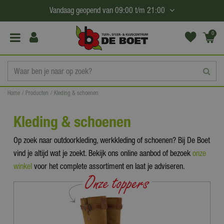
G
Vandaag geopend van
09:00
t/m
21:00
a
n
0
(€0,
a
00)
a
r
c
Home
Producten
Kleding & schoenen
o
n
Kleding & schoenen
t
e
Op zoek naar outdoorkleding, werkkleding of schoenen? Bij De Boet
n
vind je altijd wat je zoekt. Bekijk ons online aanbod of bezoek
onze
t
winkel
voor het complete assortiment en laat je adviseren.