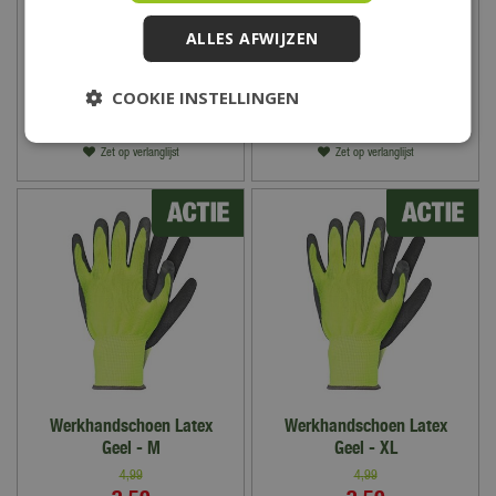
Maat 10
Geel - S
4
,
99
ALLES AFWIJZEN
21
,
99
2
,
50
COOKIE INSTELLINGEN
Zet op verlanglijst
Zet op verlanglijst
Werkhandschoen Latex
Werkhandschoen Latex
Geel - M
Geel - XL
4
,
99
4
,
99