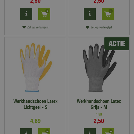
2
,
50
2
,
50
Zet op verlanglijst
Zet op verlanglijst
Werkhandschoen Latex
Werkhandschoen Latex
Lichtgeel - S
Grijs - M
4
,
99
4
,
89
2
,
50