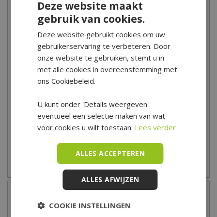
Deze website maakt
gebruik van cookies.
Deze website gebruikt cookies om uw
gebruikerservaring te verbeteren. Door
onze website te gebruiken, stemt u in
met alle cookies in overeenstemming met
ons Cookiebeleid.
Elho Loft Urban Schotel
Elho Loft Urban Schotel
U kunt onder 'Details weergeven'
Ø21 cm - Pistachegroen
Ø14 cm - Lila
eventueel een selectie maken van wat
4
,
49
2
,
59
voor cookies u wilt toestaan.
Lees verder
ALLES ACCEPTEREN
Zet op verlanglijst
Zet op verlanglijst
ALLES AFWIJZEN
COOKIE INSTELLINGEN