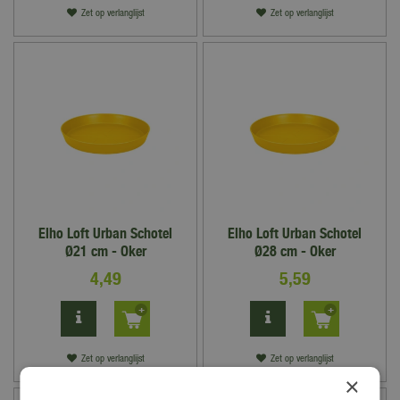
Zet op verlanglijst
Zet op verlanglijst
Elho Loft Urban Schotel
Elho Loft Urban Schotel
Ø21 cm - Oker
Ø28 cm - Oker
4
,
49
5
,
59
Zet op verlanglijst
Zet op verlanglijst
×