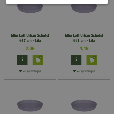
Elho Loft Urban Schotel
Elho Loft Urban Schotel
Ø17 cm - Lila
Ø21 cm - Lila
2
,
89
4
,
49
Zet op verlanglijst
Zet op verlanglijst