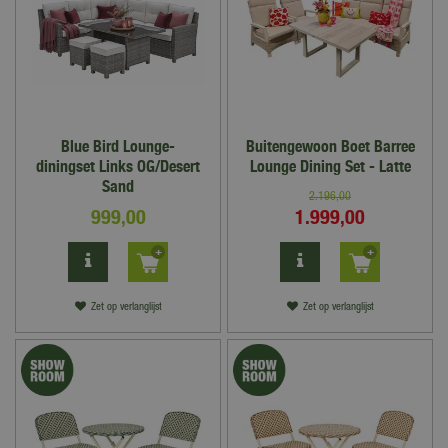
Blue Bird Lounge-
Buitengewoon Boet Barree
diningset Links OG/Desert
Lounge Dining Set - Latte
Sand
2.196
,
00
999
,
00
1.999
,
00
Zet op verlanglijst
Zet op verlanglijst