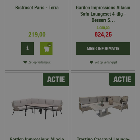
Bistroset Paris - Terra
Garden Impressions Allasio
Sofa Loungeset 4-dlg -
Dessert S…
1.099
,
00
219
,
00
824
,
25
MEER INFORMATIE
Zet op verlanglijst
Zet op verlanglijst
Garden Impressions Allasio
Trestino Cascaval Lounge-