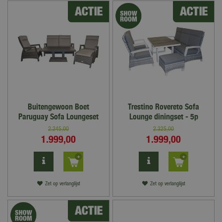
Buitengewoon Boet
Trestino Rovereto Sofa
Paruguay Sofa Loungeset
Lounge diningset - 5p
2.245
,
00
2.325
,
00
1.999
,
00
1.999
,
00
Zet op verlanglijst
Zet op verlanglijst