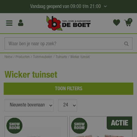
G
Vandaag geopend van
09:00
t/m
21:00
a
n
0
(€0,
a
00)
a
r
c
Home
Producten
Tuinmeubelen
Tuinsets
Wicker tuinset
o
n
Wicker tuinset
t
e
TOON FILTERS
n
t