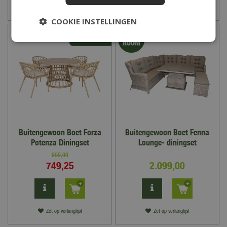
Zet op verlanglijst
Zet op verlanglijst
COOKIE INSTELLINGEN
Buitengewoon Boet Forza
Buitengewoon Boet Fenna
Potenza Diningset
Lounge- diningset
999
,
00
749
,
25
2.099
,
00
Zet op verlanglijst
Zet op verlanglijst