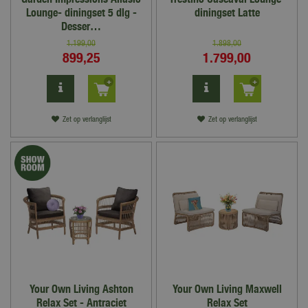
Lounge- diningset 5 dlg -
diningset Latte
Desser…
1.199
,
00
1.898
,
00
899
,
25
1.799
,
00
Zet op verlanglijst
Zet op verlanglijst
Your Own Living Ashton
Your Own Living Maxwell
Relax Set - Antraciet
Relax Set