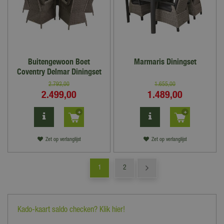
Buitengewoon Boet
Marmaris Diningset
Coventry Delmar Diningset
2.793
,
00
1.655
,
00
2.499
,
00
1.489
,
00
Zet op verlanglijst
Zet op verlanglijst
1
2
Kado-kaart saldo checken? Klik hier!