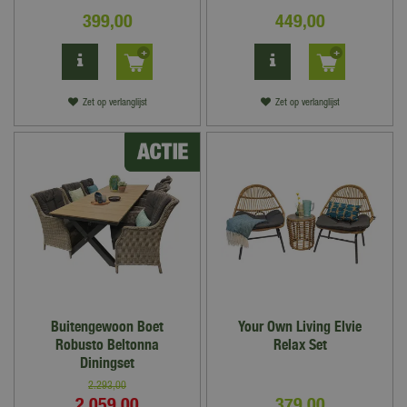
399
,
00
449
,
00
Zet op verlanglijst
Zet op verlanglijst
Buitengewoon Boet
Your Own Living Elvie
Robusto Beltonna
Relax Set
Diningset
2.293
,
00
2.059
,
00
379
,
00