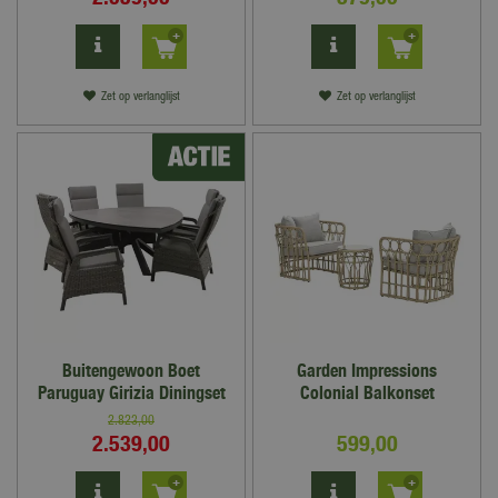
Zet op verlanglijst
Zet op verlanglijst
Buitengewoon Boet
Garden Impressions
Paruguay Girizia Diningset
Colonial Balkonset
2.823
,
00
2.539
,
00
599
,
00