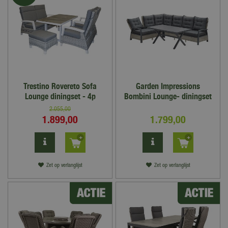
Trestino Rovereto Sofa
Garden Impressions
Lounge diningset - 4p
Bombini Lounge- diningset
2.055
,
00
1.899
,
00
1.799
,
00
Zet op verlanglijst
Zet op verlanglijst