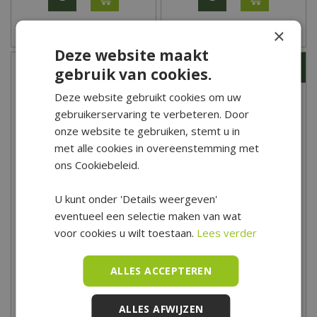
×
Zet op verlanglijst
Zet op verlanglijst
Deze website maakt
gebruik van cookies.
Deze website gebruikt cookies om uw
gebruikerservaring te verbeteren. Door
onze website te gebruiken, stemt u in
met alle cookies in overeenstemming met
ons Cookiebeleid.
U kunt onder 'Details weergeven'
Buitengewoon Boet
Garden Impressions
eventueel een selectie maken van wat
Nevada Paruguay
Mexico Osborne Diningset
Diningset
- Verstelbaar
voor cookies u wilt toestaan.
Lees verder
2.353
,
00
3.213
,
00
2.099
,
00
2.889
,
00
ALLES ACCEPTEREN
MEER INFORMATIE
ALLES AFWIJZEN