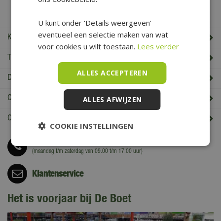
De Boet Service
U kunt onder 'Details weergeven'
eventueel een selectie maken van wat
Klantenservice
voor cookies u wilt toestaan.
Lees verder
Tuincentrum De Boet
ALLES ACCEPTEREN
De Boet klantenkaart
Cadeaukaart saldo check
ALLES AFWIJZEN
Openingstijden & Contact
COOKIE INSTELLINGEN
Bel
0226 352 197
(maandag t/m zaterdag van 09.00 t/m 17.00 uur)
Klantenservice
Het is voorjaar bij De Boet