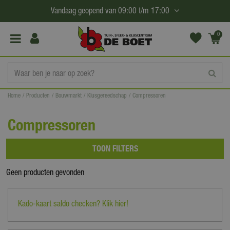
G
Vandaag geopend van
09:00
t/m
17:00
a
n
0
(€0,
a
00)
a
r
c
Home
Producten
Bouwmarkt
Klusgereedschap
Compressoren
o
n
Compressoren
t
e
TOON FILTERS
n
t
Geen producten gevonden
Kado-kaart saldo checken? Klik hier!