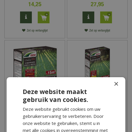
14
,
25
27
,
95
Zet op verlanglijst
Zet op verlanglijst
×
Deze website maakt
gebruik van cookies.
Graszaad Ombra® Plus -
Graszaad Ombra® Plus -
Deze website gebruikt cookies om uw
15 m2
40 m2
gebruikerservaring te verbeteren. Door
7
,
75
13
,
25
onze website te gebruiken, stemt u in
met alle cookies in overeenstemming met