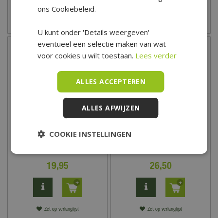
ons Cookiebeleid.
Zet op verlanglijst
Zet op verlanglijst
U kunt onder 'Details weergeven'
eventueel een selectie maken van wat
voor cookies u wilt toestaan.
Lees verder
ALLES ACCEPTEREN
ALLES AFWIJZEN
COOKIE INSTELLINGEN
Graszaad Riparo® Plus -
Graszaad Riparo® Plus -
100 m2
150 m2
19
,
95
26
,
50
Zet op verlanglijst
Zet op verlanglijst