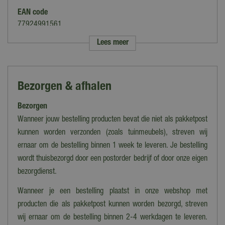
EAN code
77924991561
Lees meer
Merk
Weber
Kleur
Bezorgen & afhalen
Zwart
Bezorgen
Materiaal rooster
Verchroomd
Wanneer jouw bestelling producten bevat die niet als pakketpost
kunnen worden verzonden (zoals tuinmeubels), streven wij
Kookruimte
ernaar om de bestelling binnen 1 week te leveren. Je bestelling
Extra Large (15-20 personen)
wordt thuisbezorgd door een postorder bedrijf of door onze eigen
Wielen
bezorgdienst.
Ja
Wanneer je een bestelling plaatst in onze webshop met
Ontsteking
producten die als pakketpost kunnen worden bezorgd, streven
Elektrisch
wij ernaar om de bestelling binnen 2-4 werkdagen te leveren.