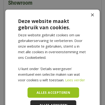
Showroom
×
Deze website maakt
gebruik van cookies.
Deze website gebruikt cookies om uw
gebruikerservaring te verbeteren. Door
onze website te gebruiken, stemt u in
met alle cookies in overeenstemming met
In onze winkel in Hoogwoud vind je een prachtige afdeling met
ons Cookiebeleid.
barbecues van topmerken zoals Weber, Cadac, The Bastard en
Big Green Egg. Zoek je een receptenboek of een mooie BBQ
U kunt onder 'Details weergeven'
accessoire? Dan zal je bij De Boet ook zeker slagen. Kom snel
eventueel een selectie maken van wat
eens langs in onze winkel om het assortiment te bekijken en laat
voor cookies u wilt toestaan.
Lees verder
je inspireren!
Wist je dat je bij De Boet een aantal keer per jaar terecht kunt
ALLES ACCEPTEREN
voor BBQ demodagen? Kijk naar barbecue demonstraties, doe
nuttige tips op en natuurlijk lekker proeven. Tijdens het zomer