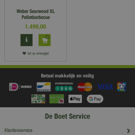
Weber Searwood XL
Pelletbarbecue
1.499
,
00
Zet op verlanglijst
Betaal makkelijk en veilig
De Boet Service
Klantenservice