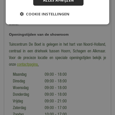
ALLES AFWIJZEN
seizoen hebben wij vrijwel alle barbecues en accessoires op
voorraad, zodat je altijd keuze hebt. Tijdens het winterseizoen is
COOKIE INSTELLINGEN
een deel van ons BBQ assortiment verkrijgbaar in de winkel en
online.
Openingstijden van de showroom
Tuincentrum De Boet is gelegen in het hart van Noord-Holland,
centraal in een driehoek tussen Hoorn, Schagen en Alkmaar.
Voor de precieze locatie en speciale openingstijden bekijk je
onze
contactpagina
.
Maandag
09:00 - 18:00
Dinsdag
09:00 - 18:00
Woensdag
09:00 - 18:00
Donderdag
09:00 - 18:00
Vrijdag
09:00 - 21:00
Zaterdag
09:00 - 17:00
Zondag
10:00 - 17:00