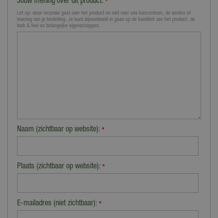
Jouw mening over dit product:
*
Let op: deze recensie gaat over het product en niet over ons tuincentrum, de service of
levering van je bestelling. Je kunt bijvoorbeeld in gaan op de kwaliteit van het product, de
look & feel en belangrijke eigenschappen.
Naam (zichtbaar op website):
*
Plaats (zichtbaar op website):
*
E-mailadres (niet zichtbaar):
*