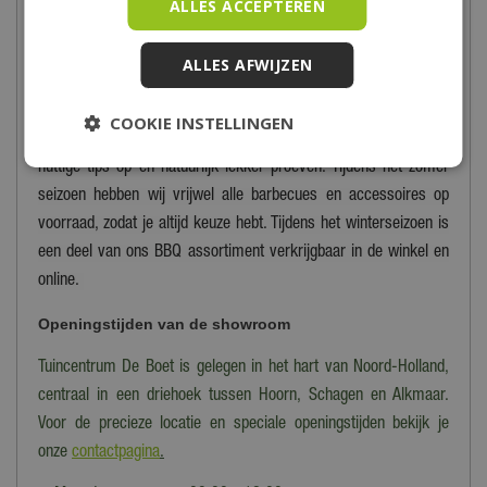
ALLES ACCEPTEREN
accessoire? Dan zal je bij De Boet ook zeker slagen. Kom snel
eens langs in onze winkel om het assortiment te bekijken en laat
ALLES AFWIJZEN
je inspireren!
Wist je dat je bij De Boet een aantal keer per jaar terecht kunt
COOKIE INSTELLINGEN
voor BBQ demodagen? Kijk naar barbecue demonstraties, doe
nuttige tips op en natuurlijk lekker proeven. Tijdens het zomer
seizoen hebben wij vrijwel alle barbecues en accessoires op
voorraad, zodat je altijd keuze hebt. Tijdens het winterseizoen is
een deel van ons BBQ assortiment verkrijgbaar in de winkel en
online.
Openingstijden van de showroom
Tuincentrum De Boet is gelegen in het hart van Noord-Holland,
centraal in een driehoek tussen Hoorn, Schagen en Alkmaar.
Voor de precieze locatie en speciale openingstijden bekijk je
onze
contactpagina
.