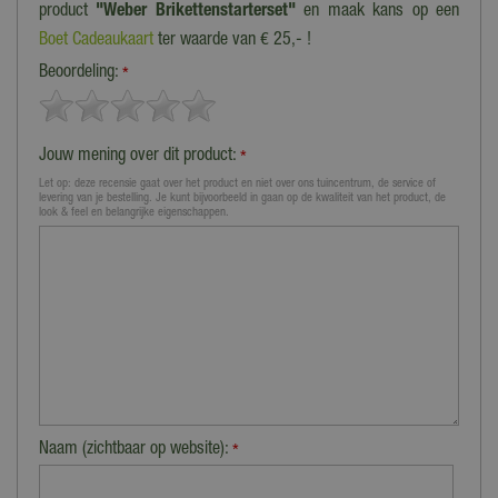
product
"Weber Brikettenstarterset"
en maak kans op een
Boet Cadeaukaart
ter waarde van € 25,- !
Beoordeling:
*
Jouw mening over dit product:
*
Let op: deze recensie gaat over het product en niet over ons tuincentrum, de service of
levering van je bestelling. Je kunt bijvoorbeeld in gaan op de kwaliteit van het product, de
look & feel en belangrijke eigenschappen.
Naam (zichtbaar op website):
*