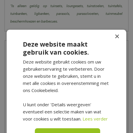
*Is alleen geldig op tuinsets, loungesets, tuinstoelen, tuintafels,
tuinbanken, ligbanken, parasols, parasolvoeten, tuinmeubel
beschermhoezen en barbecues.
×
Deze website maakt
Showroom
gebruik van cookies.
Deze website gebruikt cookies om uw
gebruikerservaring te verbeteren. Door
onze website te gebruiken, stemt u in
met alle cookies in overeenstemming met
ons Cookiebeleid.
U kunt onder 'Details weergeven'
eventueel een selectie maken van wat
In onze winkel in Hoogwoud vind je een prachtige afdeling met
voor cookies u wilt toestaan.
Lees verder
barbecues van topmerken zoals Weber, Cadac, The Bastard en
Big Green Egg. Zoek je een receptenboek of een mooie BBQ