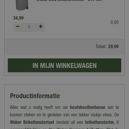
Weber BBQ beschermhoes - Ø47 cm
34
,
99
0
,
00
Totaal
29
,
99
Productinformatie
Alles wat u nodig heeft om uw
houtskoolbarbecue
aan te
kunnen steken en te genieten van een lekker stukje vlees. De
Weber Brikettenstartset
bestaat uit een
brikettenstarter,
6