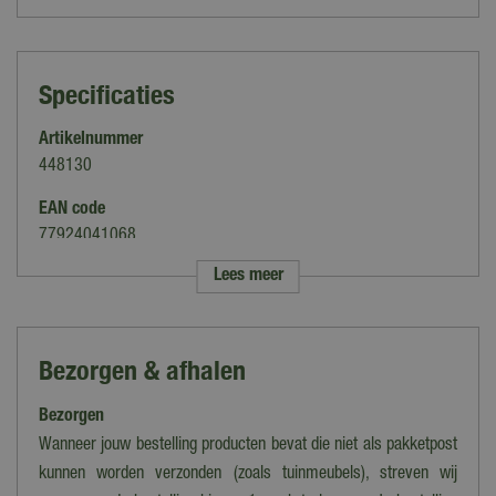
Specificaties
Artikelnummer
448130
EAN code
77924041068
Lees meer
Merk
Weber
Soort
Bezorgen & afhalen
Aanmaakmiddelen
Bezorgen
Geschikt voor BBQ
Houtskoolbarbecues
Wanneer jouw bestelling producten bevat die niet als pakketpost
kunnen worden verzonden (zoals tuinmeubels), streven wij
Materiaal