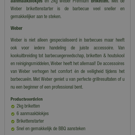
aanmaakblokjes
en 2kg Weber Premium
briketten.
Met de
Weber brikettenstarter is de barbecue veel sneller en
gemakkelijker aan te steken.
Weber
Weber is niet alleen gespecialiseerd in barbecues maar heeft
ook voor iedere handeling de juiste accessoire. Van
kookuitbreiding tot barbecuegereedschap, briketten & houtskool
en reinigingsmiddelen, Weber heeft het allemaal! De accessoires
van Weber verhogen het comfort én de veiligheid tijdens het
barbecueën. Met Weber geniet u van perfecte grillresultaten of u
nu een beginner of een professional bent.
Productvoordelen
2kg briketten
6 aanmaakblokjes
Brikettenstarter
Snel en gemakkelijk de BBQ aansteken