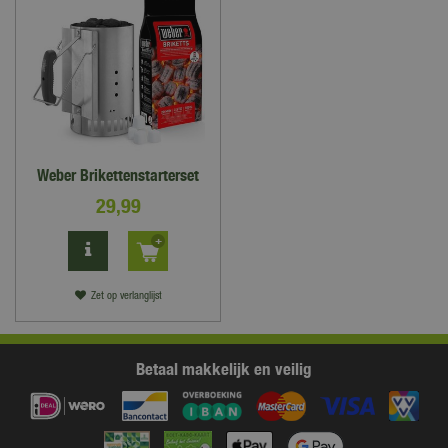
Weber Brikettenstarterset
29
,
99
Zet op verlanglijst
Betaal makkelijk en veilig