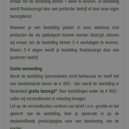
ernaar om de bestelling binnen 1 week te leveren. Je bestelling
Staal
wordt thuisbezorgd door een postorder bedrijf of door onze eigen
Serie
bezorgdienst.
Original Accessoires
Wanneer je een bestelling plaatst in onze webshop met
producten die als pakketpost kunnen worden bezorgd, streven
wij ernaar om de bestelling binnen 2-4 werkdagen te leveren.
Binnen 2-4 dagen wordt je bestelling thuisbezorgd door een
postorder bedrijf.
Gratis verzending
Bevat de bestelling tuinmeubelen en/of barbecues én heeft het
een bestelwaarde boven de € 800,- dan wordt de bestelling in
Nederland
gratis bezorgd*
. Voor bestellingen onder de € 800,-
zullen wij verzendkosten in rekening brengen.
Let op: de verzendkosten variëren van tarief i.v.m. grootte en het
gewicht van de bestelling. Voer je postcode in op de
desbetreffende productpagina voor een berekening van de