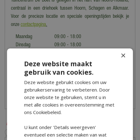
Tuincentrum De Boet is gelegen in het hart van Noord-Holland,
centraal in een driehoek tussen Hoorn, Schagen en Alkmaar.
Voor de precieze locatie en speciale openingstijden bekijk je
onze
contactpagina
.
Maandag
09:00 - 18:00
Dinsdag
09:00 - 18:00
×
Woensdag
09:00 - 18:00
Donderdag
09:00 - 18:00
Deze website maakt
Vrijdag
09:00 - 21:00
gebruik van cookies.
Zaterdag
09:00 - 17:00
Deze website gebruikt cookies om uw
Zondag
10:00 - 17:00
gebruikerservaring te verbeteren. Door
onze website te gebruiken, stemt u in
met alle cookies in overeenstemming met
ons Cookiebeleid.
U kunt onder 'Details weergeven'
eventueel een selectie maken van wat