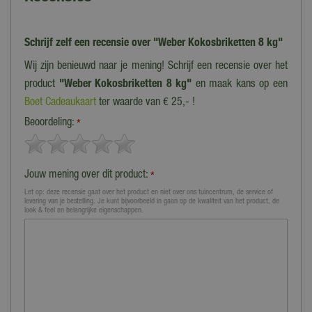
Schrijf zelf een recensie over "Weber Kokosbriketten 8 kg"
Wij zijn benieuwd naar je mening! Schrijf een recensie over het
product
"Weber Kokosbriketten 8 kg"
en maak kans op een
Boet Cadeaukaart
ter waarde van € 25,- !
Beoordeling:
*
Jouw mening over dit product:
*
Let op: deze recensie gaat over het product en niet over ons tuincentrum, de service of
levering van je bestelling. Je kunt bijvoorbeeld in gaan op de kwaliteit van het product, de
look & feel en belangrijke eigenschappen.