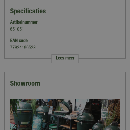
Specificaties
Artikelnummer
651051
EAN code
77924186523
Lees meer
Merk
Weber
Soort
Showroom
Briketten
Geschikt voor BBQ
Alle barbecues