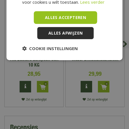
voor cookies u wilt toestaan.
Lees verder
ALLES ACCEPTEREN
ALLES AFWIJZEN
COOKIE INSTELLINGEN
The Bastard European Oak
Weber Brikettenstarterset
10 KG
28
,
95
29
,
99
Zet op verlanglijst
Zet op verlanglijst
Recensies