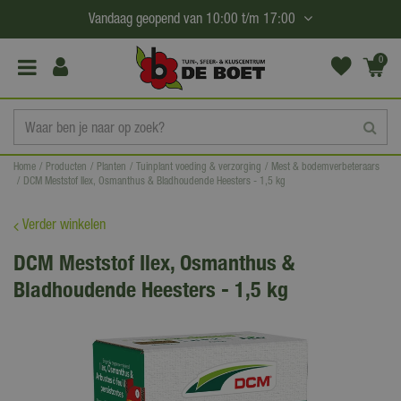
G
Vandaag geopend van
10:00
t/m
17:00
a
n
0
(€0,
a
00)
a
r
c
Home
Producten
Planten
Tuinplant voeding & verzorging
Mest & bodemverbeteraars
o
DCM Meststof Ilex, Osmanthus & Bladhoudende Heesters - 1,5 kg
n
t
Verder winkelen
e
DCM Meststof Ilex, Osmanthus &
n
Bladhoudende Heesters - 1,5 kg
t