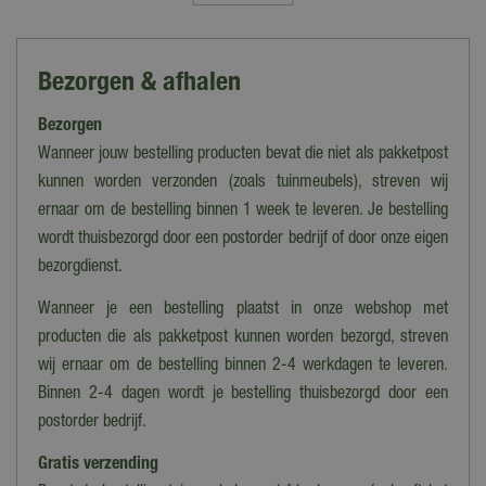
DCM
Soort
Bezorgen & afhalen
Siertuin meststoffen
Bezorgen
Geschikt voor
Bladhoudende heesters
Wanneer jouw bestelling producten bevat die niet als pakketpost
kunnen worden verzonden (zoals tuinmeubels), streven wij
Toepassingsperiode
ernaar om de bestelling binnen 1 week te leveren. Je bestelling
Maart tot oktober
wordt thuisbezorgd door een postorder bedrijf of door onze eigen
Werking
bezorgdienst.
Minigran Technology
Wanneer je een bestelling plaatst in onze webshop met
Dosis
producten die als pakketpost kunnen worden bezorgd, streven
0,6 - 1,5 kg / 10 m²
wij ernaar om de bestelling binnen 2-4 werkdagen te leveren.
Binnen 2-4 dagen wordt je bestelling thuisbezorgd door een
Oppervlakte
postorder bedrijf.
20 m²
Gratis verzending
Inhoud