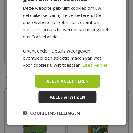
voorjaar voor een goede start! Heb je advies nodig bij het kopen
Deze website gebruikt cookies om uw
van plant verzorgingsproducten? Onze tuinspecialisten helpen
gebruikerservaring te verbeteren. Door
je graag! Kom eens langs in ons tuincentrum voor uitgebreid
onze website te gebruiken, stemt u in
advies! Tuincentrum De Boet is gelegen in het hart van Noord-
met alle cookies in overeenstemming met
Holland, centraal in een driehoek tussen Hoorn, Schagen en
ons Cookiebeleid.
Alkmaar.
U kunt onder 'Details weergeven'
Bekijk hier onze openingstijden
eventueel een selectie maken van wat
voor cookies u wilt toestaan.
Lees verder
ALLES ACCEPTEREN
ALLES AFWIJZEN
COOKIE INSTELLINGEN