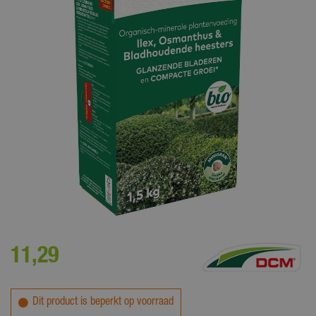
Voor het bemesten van ilex, osmanthus en andere bladhoudende
heesters
11
,
29
Dit product is beperkt op voorraad