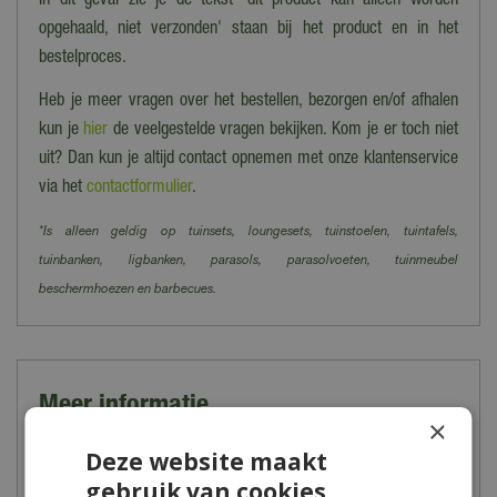
In dit geval zie je de tekst 'dit product kan alleen worden
opgehaald, niet verzonden' staan bij het product en in het
bestelproces.
Heb je meer vragen over het bestellen, bezorgen en/of afhalen
kun je
hier
de veelgestelde vragen bekijken. Kom je er toch niet
uit? Dan kun je altijd contact opnemen met onze klantenservice
via het
contactformulier
.
*Is alleen geldig op tuinsets, loungesets, tuinstoelen, tuintafels,
tuinbanken, ligbanken, parasols, parasolvoeten, tuinmeubel
beschermhoezen en barbecues.
Meer informatie
×
Geef je tuinplanten, het gras en de moestuin de juiste voeding
Deze website maakt
voor een optimale groei en bloei! Begin met bemesten in het
gebruik van cookies.