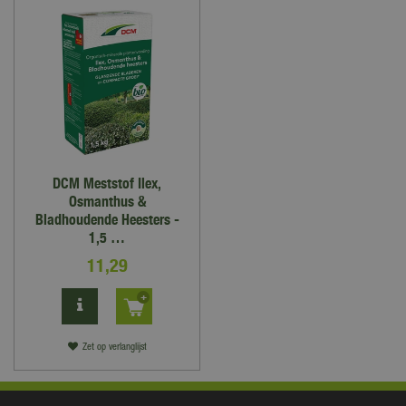
DCM Meststof Ilex,
Osmanthus &
Bladhoudende Heesters -
1,5 …
11
,
29
Zet op verlanglijst