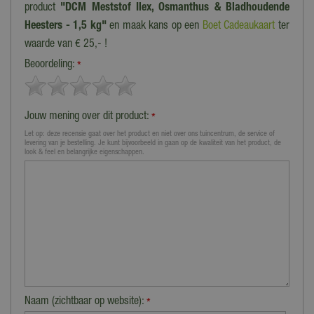
product
"DCM Meststof Ilex, Osmanthus & Bladhoudende
Heesters - 1,5 kg"
en maak kans op een
Boet Cadeaukaart
ter
waarde van € 25,- !
Beoordeling:
*
Jouw mening over dit product:
*
Let op: deze recensie gaat over het product en niet over ons tuincentrum, de service of
levering van je bestelling. Je kunt bijvoorbeeld in gaan op de kwaliteit van het product, de
look & feel en belangrijke eigenschappen.
Naam (zichtbaar op website):
*