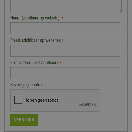
Nee
Inklapbaar
Nee
Naam (zichtbaar op website):
*
Inclusief kussen
Nee
Plaats (zichtbaar op website):
*
Tuinmeubeltrend
Mediterrane tuin, Multicolour
E-mailadres (niet zichtbaar):
*
Beveiligingscontrole: