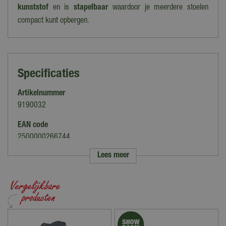
kunststof
en is
stapelbaar
waardoor je meerdere stoelen
compact kunt opbergen.
Specificaties
Artikelnummer
9190032
EAN code
2500000266744
Lees meer
Merk
Buitengewoon Boet
Kleur
Oranje
Hoofdmateriaal