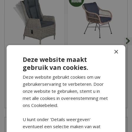
Kunststof
Actie
Ja
Aantal zitplaatsen
1 zitplaats
×
Materiaal
Garden Impressions
Garden Impressions
Deze website maakt
Osborne Verstelbare
Margriet dining fauteuil -
Kunststof
Tuinstoel - Vintage …
Naturel
gebruik van cookies.
Breedte
369
,
00
169
,
00
Deze website gebruikt cookies om uw
58 cm
gebruikerservaring te verbeteren. Door
Diepte
onze website te gebruiken, stemt u in
59 cm
met alle cookies in overeenstemming met
Zet op verlanglijst
Zet op verlanglijst
ons Cookiebeleid.
Hoogte
79 cm
U kunt onder 'Details weergeven'
eventueel een selectie maken van wat
Recensies
Armleuning