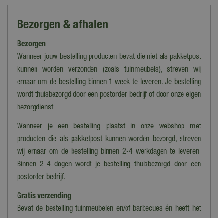
Soort
Bezorgen & afhalen
Begonia
Bezorgen
Kleur
Rood, Roze
Wanneer jouw bestelling producten bevat die niet als pakketpost
kunnen worden verzonden (zoals tuinmeubels), streven wij
Hoogte
ernaar om de bestelling binnen 1 week te leveren. Je bestelling
15 cm
wordt thuisbezorgd door een postorder bedrijf of door onze eigen
Inhoud
bezorgdienst.
700 st.
Wanneer je een bestelling plaatst in onze webshop met
producten die als pakketpost kunnen worden bezorgd, streven
wij ernaar om de bestelling binnen 2-4 werkdagen te leveren.
Binnen 2-4 dagen wordt je bestelling thuisbezorgd door een
postorder bedrijf.
Gratis verzending
Bevat de bestelling tuinmeubelen en/of barbecues én heeft het