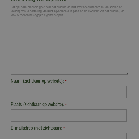
*
Let op: deze recensie gaat over het product en niet over ons tuincentrum, de service of
levering van je bestelling. Je kunt bijvoorbeeld in gaan op de kwaliteit van het product, de
look & feel en belangrijke eigenschappen.
Naam (zichtbaar op website):
*
Plaats (zichtbaar op website):
*
E-mailadres (niet zichtbaar):
*