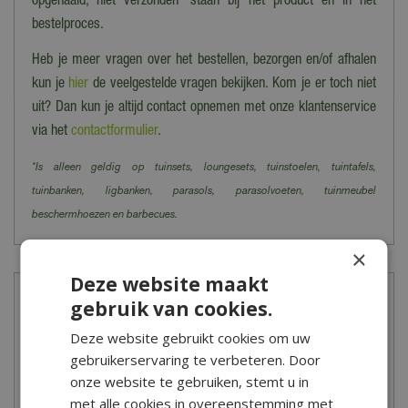
opgehaald, niet verzonden' staan bij het product en in het
bestelproces.
Heb je meer vragen over het bestellen, bezorgen en/of afhalen
kun je
hier
de veelgestelde vragen bekijken. Kom je er toch niet
uit? Dan kun je altijd contact opnemen met onze klantenservice
via het
contactformulier
.
*Is alleen geldig op tuinsets, loungesets, tuinstoelen, tuintafels,
tuinbanken, ligbanken, parasols, parasolvoeten, tuinmeubel
beschermhoezen en barbecues.
×
Deze website maakt
Meer informatie
gebruik van cookies.
Deze website gebruikt cookies om uw
Zelf groente en kruiden kweken is helemaal de trend van nu! Zelf
gebruikerservaring te verbeteren. Door
kweken is helemaal niet moeilijk en kan op elk plekje in de tuin,
onze website te gebruiken, stemt u in
balkon of binnen. Creëer met de bloemzaden van De Boet een
met alle cookies in overeenstemming met