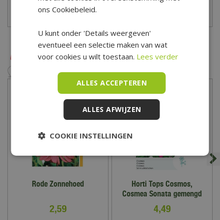
mooi en vrolijk kleuren pallet in de tuin. Heb je advies nodig bij
ons Cookiebeleid.
het zaaien van zaden en het planten van bollen? Kom dan langs
Lees meer
in ons tuincentrum, onze tuindeskundige staan klaar om
U kunt onder 'Details weergeven'
eventueel een selectie maken van wat
je vragen te beantwoorden. Tuincentrum De Boet is gelegen in
voor cookies u wilt toestaan.
Lees verder
het hart van Noord-Holland, centraal in een driehoek tussen
Hoorn, Schagen en Alkmaar.
ALLES ACCEPTEREN
Bekijk hier onze openingstijden
ALLES AFWIJZEN
COOKIE INSTELLINGEN
Rode Zonnehoed
Horti Tops Cosmos,
Cosmea Sonata gemengd
2
,
59
4
,
49