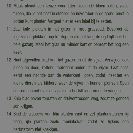
Maak alvast een keuze voor later bloeiende bloembollen, zoals
tulpen, die je het best in oktober en november in de grond en/of in
potten kunt planten. Vergeet niet er een label bij te zetten.
Zaai kale plekken in het gazon in met graszaad. Besproei de
ingezaaide plekken regelmatig (en als het lang droog blijft ook het
hele gazon). Maai het gras nu minder kort en bemest het nog een
keer.
Haal afgevallen blad van het gazon en uit de vijver. Verwijder ook
algen en dood, rottend materiaal onder uit de vijver. Laat alles
eerst een nachtje aan de waterkant liggen, zodat insecten en
kleine dieren als kikkers weer de vijver in kunnen plonsen. Span
daarna een net over de vijver om herfstbladeren op te vangen.
Knip blad boven tomaten en druiventrossen weg, zodat ze genoeg
zon krijgen.
Bind de uitlopers van klimplanten vast en zet plantensteunen bij
hoge, ijle planten zoals monnikskap, zodat ze tijdens een
herfststorm niet knakken.