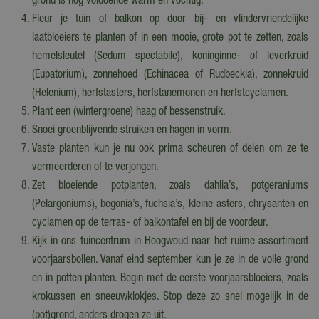
grond is nog voldoende warm en vochtig.
Fleur je tuin of balkon op door bij- en vlindervriendelijke
laatbloeiers te planten of in een mooie, grote pot te zetten, zoals
hemelsleutel (Sedum spectabile), koninginne- of leverkruid
(Eupatorium), zonnehoed (Echinacea of Rudbeckia), zonnekruid
(Helenium), herfstasters, herfstanemonen en herfstcyclamen.
Plant een (wintergroene) haag of bessenstruik.
Snoei groenblijvende struiken en hagen in vorm.
Vaste planten kun je nu ook prima scheuren of delen om ze te
vermeerderen of te verjongen.
Zet bloeiende potplanten, zoals dahlia’s, potgeraniums
(Pelargoniums), begonia’s, fuchsia’s, kleine asters, chrysanten en
cyclamen op de terras- of balkontafel en bij de voordeur.
Kijk in ons tuincentrum in Hoogwoud naar het ruime assortiment
voorjaarsbollen. Vanaf eind september kun je ze in de volle grond
en in potten planten. Begin met de eerste voorjaarsbloeiers, zoals
krokussen en sneeuwklokjes. Stop deze zo snel mogelijk in de
(pot)grond, anders drogen ze uit.