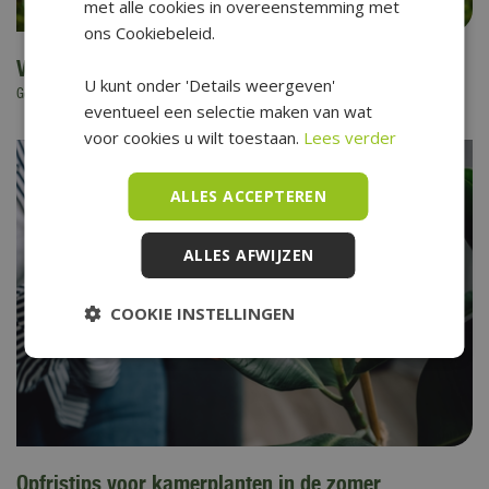
met alle cookies in overeenstemming met
ons Cookiebeleid.
Vakantietips (voor kids) in eigen tuin
U kunt onder 'Details weergeven'
Gepubliceerd op
6 augustus 2026
eventueel een selectie maken van wat
voor cookies u wilt toestaan.
Lees verder
ALLES ACCEPTEREN
ALLES AFWIJZEN
COOKIE INSTELLINGEN
Opfristips voor kamerplanten in de zomer