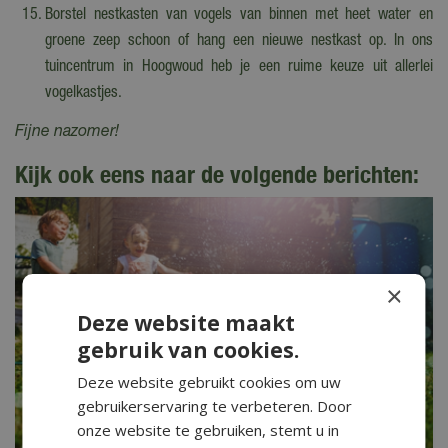
Borstel nestkasten van vogels van binnen met heet water en
groene zeep schoon of hang een nieuwe nestkast op. In ons
tuincentrum in Hoogwoud heb je een ruime keuze uit allerlei
vogelkastjes.
Fijne nazomer!
Kijk ook eens naar de volgende berichten:
×
Deze website maakt
gebruik van cookies.
Deze website gebruikt cookies om uw
gebruikerservaring te verbeteren. Door
onze website te gebruiken, stemt u in