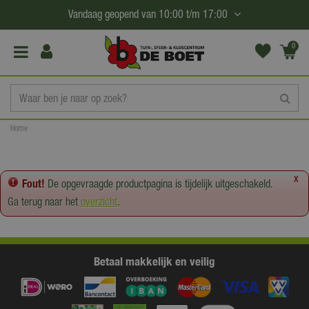
G
Vandaag geopend van
10:00
t/m
17:00
a
n
0
(€0,
a
00)
a
r
c
Home
o
n
t
x
Fout!
De opgevraagde productpagina is tijdelijk uitgeschakeld.
e
Ga terug naar het
overzicht
.
n
t
Betaal makkelijk en veilig