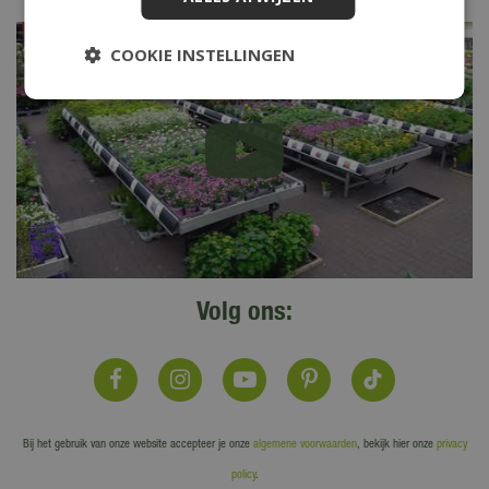
COOKIE INSTELLINGEN
Volg ons:
Bij het gebruik van onze website accepteer je onze
algemene voorwaarden
, bekijk hier onze
privacy
policy
.