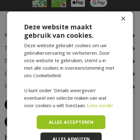
×
De Boet Service
Deze website maakt
gebruik van cookies.
Klantenservice
Deze website gebruikt cookies om uw
Tuincentrum De Boet
gebruikerservaring te verbeteren. Door
onze website te gebruiken, stemt u in
De Boet klantenkaart
met alle cookies in overeenstemming met
Cadeaukaart saldo check
ons Cookiebeleid.
Openingstijden & Contact
U kunt onder 'Details weergeven'
eventueel een selectie maken van wat
Bel
0226 352 197
voor cookies u wilt toestaan.
Lees verder
(maandag t/m zaterdag van 09.00 t/m 17.00 uur)
Klantenservice
ALLES ACCEPTEREN
Het is voorjaar bij De Boet
ALLES AFWIJZEN