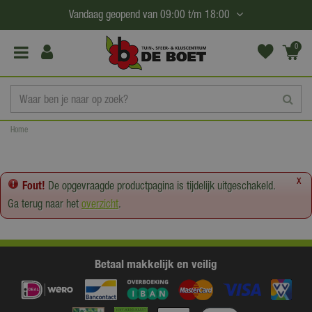
G
Vandaag geopend van
09:00
t/m
18:00
a
n
0
(€0,
a
00)
a
r
c
Home
o
n
t
x
Fout!
De opgevraagde productpagina is tijdelijk uitgeschakeld.
e
Ga terug naar het
overzicht
.
n
t
Betaal makkelijk en veilig