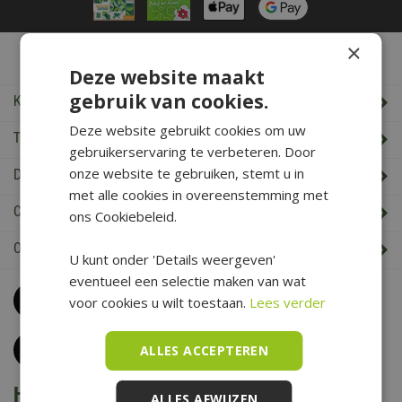
×
De Boet Service
Deze website maakt
gebruik van cookies.
Klantenservice
Deze website gebruikt cookies om uw
Tuincentrum De Boet
gebruikerservaring te verbeteren. Door
onze website te gebruiken, stemt u in
De Boet klantenkaart
met alle cookies in overeenstemming met
Cadeaukaart saldo check
ons Cookiebeleid.
Openingstijden & Contact
U kunt onder 'Details weergeven'
eventueel een selectie maken van wat
Bel
0226 352 197
voor cookies u wilt toestaan.
Lees verder
(maandag t/m zaterdag van 09.00 t/m 17.00 uur)
Klantenservice
ALLES ACCEPTEREN
Het is voorjaar bij De Boet
ALLES AFWIJZEN