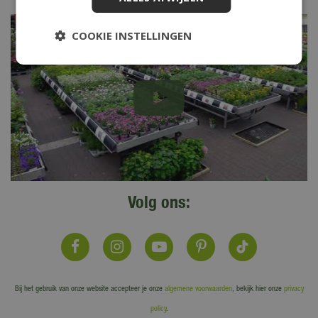
COOKIE INSTELLINGEN
Volg ons:
Bij het gebruik van onze website accepteer je onze
algemene voorwaarden
, bekijk hier onze
privacy
policy
.