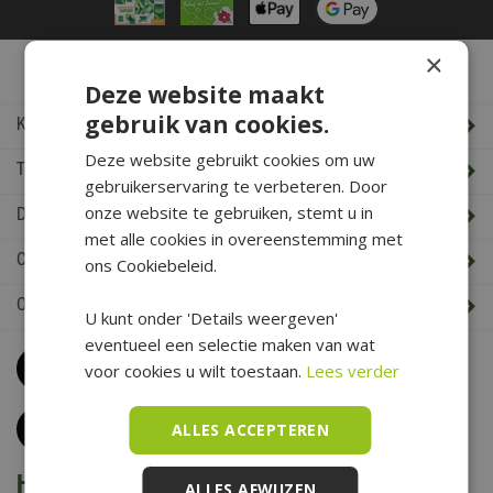
×
De Boet Service
Deze website maakt
gebruik van cookies.
Klantenservice
Deze website gebruikt cookies om uw
Tuincentrum De Boet
gebruikerservaring te verbeteren. Door
onze website te gebruiken, stemt u in
De Boet klantenkaart
met alle cookies in overeenstemming met
Cadeaukaart saldo check
ons Cookiebeleid.
Openingstijden & Contact
U kunt onder 'Details weergeven'
eventueel een selectie maken van wat
Bel
0226 352 197
voor cookies u wilt toestaan.
Lees verder
(maandag t/m zaterdag van 09.00 t/m 17.00 uur)
Klantenservice
ALLES ACCEPTEREN
Het is voorjaar bij De Boet
ALLES AFWIJZEN