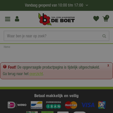
G
Vandaag geopend van
10:00
t/m
17:00
a
n
0
(€0,
a
00)
a
r
c
Home
o
n
t
x
Fout!
De opgevraagde productpagina is tijdelijk uitgeschakeld.
e
Ga terug naar het
overzicht
.
n
t
Betaal makkelijk en veilig