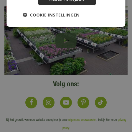
COOKIE INSTELLINGEN
Volg ons:
Bij het gebruik van onze website accepteer je onze
algemene voorwaarden
, bekijk hier onze
privacy
policy
.