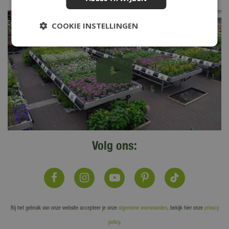
COOKIE INSTELLINGEN
Volg ons:
Bij het gebruik van onze website accepteer je onze
algemene voorwaarden
, bekijk hier onze
privacy
policy
.