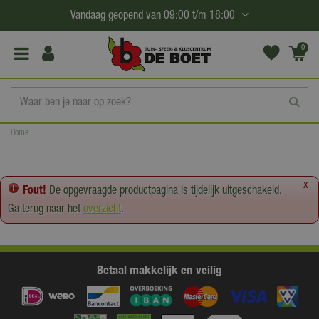
G
Vandaag geopend van
09:00
t/m
18:00
a
n
0
(€0,
a
00)
a
r
c
Home
o
n
t
x
Fout!
De opgevraagde productpagina is tijdelijk uitgeschakeld.
e
Ga terug naar het
overzicht
.
n
t
Betaal makkelijk en veilig