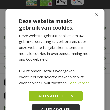
×
De Boet Service
Deze website maakt
gebruik van cookies.
Klantenservice
Deze website gebruikt cookies om uw
Tuincentrum De Boet
gebruikerservaring te verbeteren. Door
onze website te gebruiken, stemt u in
De Boet klantenkaart
met alle cookies in overeenstemming met
Cadeaukaart saldo check
ons Cookiebeleid.
Openingstijden & Contact
U kunt onder 'Details weergeven'
eventueel een selectie maken van wat
Bel
0226 352 197
voor cookies u wilt toestaan.
Lees verder
(maandag t/m zaterdag van 09.00 t/m 17.00 uur)
Klantenservice
ALLES ACCEPTEREN
Het is voorjaar bij De Boet
ALLES AFWIJZEN