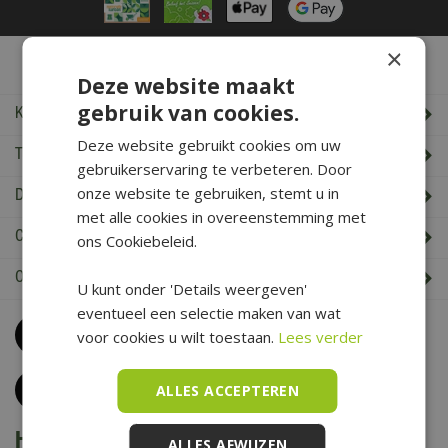
×
De Boet Service
Deze website maakt
gebruik van cookies.
Klantenservice
Deze website gebruikt cookies om uw
Tuincentrum De Boet
gebruikerservaring te verbeteren. Door
onze website te gebruiken, stemt u in
De Boet klantenkaart
met alle cookies in overeenstemming met
Cadeaukaart saldo check
ons Cookiebeleid.
Openingstijden & Contact
U kunt onder 'Details weergeven'
eventueel een selectie maken van wat
Bel
0226 352 197
voor cookies u wilt toestaan.
Lees verder
(maandag t/m zaterdag van 09.00 t/m 17.00 uur)
Klantenservice
ALLES ACCEPTEREN
Het is voorjaar bij De Boet
ALLES AFWIJZEN