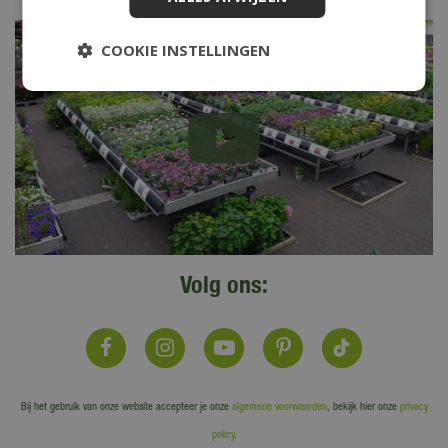
COOKIE INSTELLINGEN
Volg ons:
Bij het gebruik van onze website accepteer je onze
algemene voorwaarden
, bekijk hier onze
privacy
policy
.