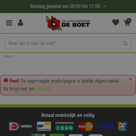
G
Vandaag geopend van
09:00
t/m
17:00
a
n
0
(€0,
a
00)
a
r
c
Home
o
n
t
x
Fout!
De opgevraagde productpagina is tijdelijk uitgeschakeld.
e
Ga terug naar het
overzicht
.
n
t
Betaal makkelijk en veilig